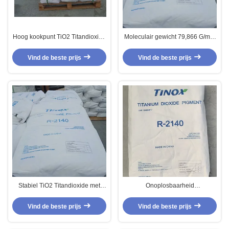
Hoog kookpunt TiO2 Titandioxide
Moleculair gewicht 79,866 G/mol
met onoplosbare oplosbaarheid
Hoogwaardige nanodeeltjes van
titaniumdioxide
Vind de beste prijs
Vind de beste prijs
Stabiel TiO2 Titandioxide met
Onoplosbaarheid
smeltpunt 1860 °C voor
Titaniumdioxide Rutile met een
veelzijdigheid
molische massa van 79,866
Vind de beste prijs
Vind de beste prijs
G/mol en hoog