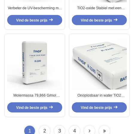
Verbeter de UV-bescherming met
TiO2-oxide Stabiel met een
titaniumdioxide rutile in
dichtheid van 4,23 G/cm3 voor
zonnebrandcrème
industriële doeleinden
Vind de beste prijs
Vind de beste prijs
Molermassa 79,866 G/mol
Onoplosbaar in water TiO2
Titaniumdioxide watervrije
Titaniumdioxide met
formule TiO2
rutielkristallenstructuur
Vind de beste prijs
Vind de beste prijs
1
2
3
4