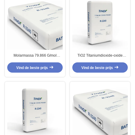
Molarmassa 79.866 G/mol
TiO2 Titaniumdioxide-oxide
Titaniumdioxide Nanodeeltjes
chemische klasse met molmassa
Verbeterde prestaties
79,866 G/mol
Vind de beste prijs
Vind de beste prijs