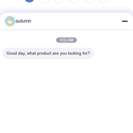
autumn
Snel contact
3:11 AM
Adres
Good day, what product are you looking for?
1st Verdieping, No.40, No.69, de Middenstraat van
Zhengbei, Huayang-Straat, het Nieuwe District van Tianfu,
Chengdu-Stad, Sichuan, China
Telefoon
86-028-86539517
E-mail
chao.h@tinoxchem.com