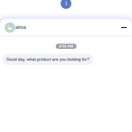
1
arina
Snel contact
8:56 AM
Adres
Good day, what product are you looking for?
1st Verdieping, No.40, No.69, de Middenstraat van
Zhengbei, Huayang-Straat, het Nieuwe District van Tianfu,
Chengdu-Stad, Sichuan, China
Telefoon
86-028-86539517
E-mail
chao.h@tinoxchem.com