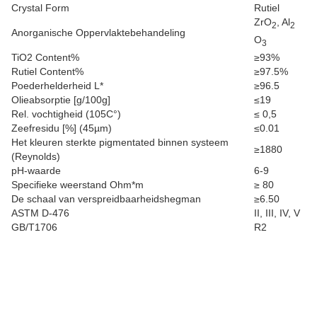
Crystal Form
Rutiel
ZrO
, Al
2
2
Anorganische Oppervlaktebehandeling
O
3
TiO2 Content%
≥93%
Rutiel Content%
≥97.5%
Poederhelderheid L*
≥96.5
Olieabsorptie [g/100g]
≤19
Rel. vochtigheid (105C°)
≤ 0,5
Zeefresidu [%] (45µm)
≤0.01
Het kleuren sterkte pigmentated binnen systeem
≥1880
(Reynolds)
pH-waarde
6-9
Specifieke weerstand Ohm*m
≥ 80
De schaal van verspreidbaarheidshegman
≥6.50
ASTM D-476
II, III, IV, V
GB/T1706
R2