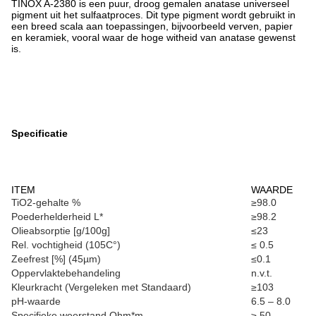
​TINOX A-2380 is een puur, droog gemalen anatase universeel
pigment uit het sulfaatproces. Dit type pigment wordt gebruikt in
een breed scala aan toepassingen, bijvoorbeeld verven, papier
en keramiek, vooral waar de hoge witheid van anatase gewenst
is.
Specificatie
ITEM
WAARDE
TiO2-gehalte %
≥98.0
Poederhelderheid L*
≥98.2
Olieabsorptie [g/100g]
≤23
Rel. vochtigheid (105C°)
≤ 0.5
Zeefrest [%] (45µm)
≤0.1
Oppervlaktebehandeling
n.v.t.
Kleurkracht (Vergeleken met Standaard)
≥103
pH-waarde
6.5 – 8.0
Specifieke weerstand Ohm*m
≥ 50