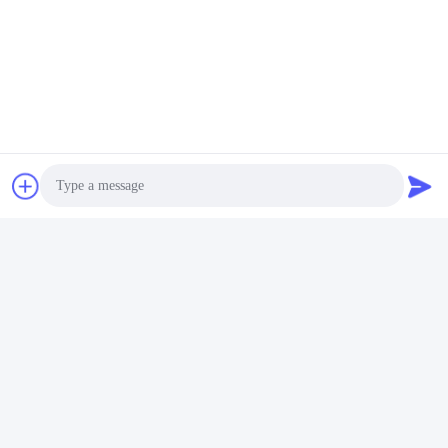
Photo
Taggen:
Video Call
Audio Call
De Sterke Verven Van Het Opaciteittitaandioxide
De Verven Van Het Hoge Zuiverheidstitaandioxide