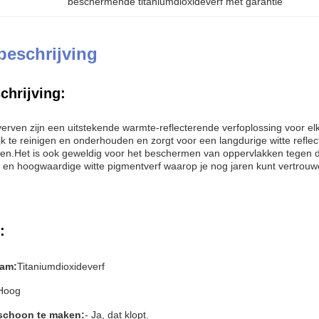
beschermende titaniumdioxideverf met garantie
beschrijving
chrijving:
verven zijn een uitstekende warmte-reflecterende verfoplossing voor el
jk te reinigen en onderhouden en zorgt voor een langdurige witte reflec
en.Het is ook geweldig voor het beschermen van oppervlakken tegen de
en hoogwaardige witte pigmentverf waarop je nog jaren kunt vertrouw
:
am:
Titaniumdioxideverf
Hoog
 schoon te maken:
- Ja, dat klopt.