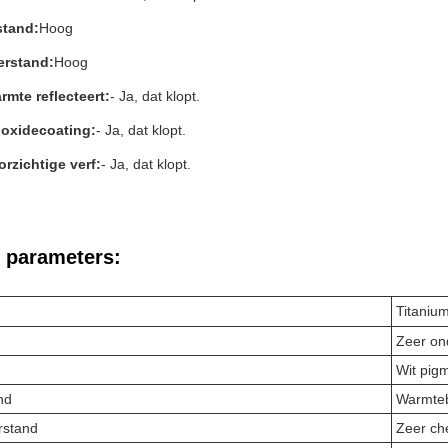
tand:
Hoog
rstand:
Hoog
rmte reflecteert:
- Ja, dat klopt.
ioxidecoating:
- Ja, dat klopt.
rzichtige verf:
- Ja, dat klopt.
 parameters:
Titanium
Zeer ond
Wit pig
nd
Warmteb
rstand
Zeer ch