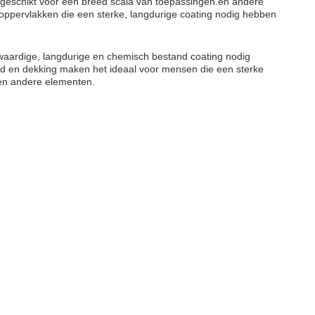
geschikt voor een breed scala van toepassingen.en andere
oppervlakken die een sterke, langdurige coating nodig hebben
waardige, langdurige en chemisch bestand coating nodig
 en dekking maken het ideaal voor mensen die een sterke
 en andere elementen.