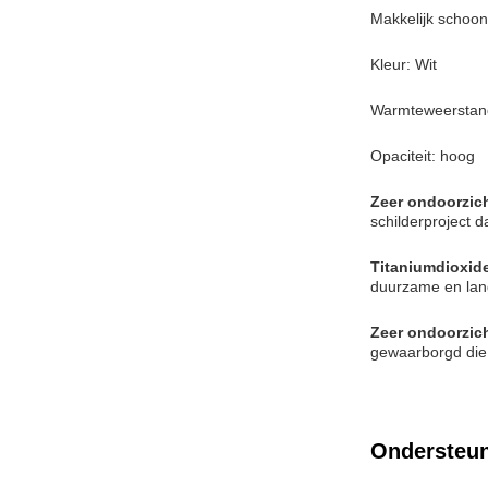
Makkelijk schoon
Kleur: Wit
Warmteweerstan
Opaciteit: hoog
Zeer ondoorzich
schilderproject d
Titaniumdioxid
duurzame en lan
Zeer ondoorzich
gewaarborgd die 
Ondersteun