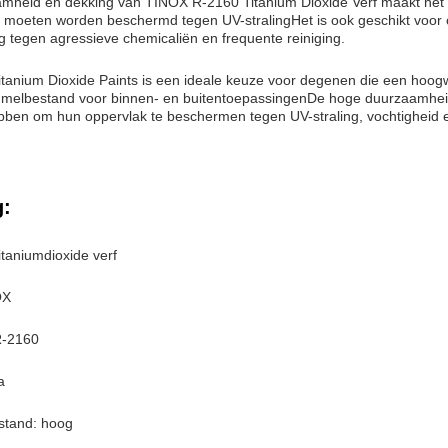
mheid en dekking van TINOX R-2160 Titanium Dioxide Verf maakt het 
 moeten worden beschermd tegen UV-stralingHet is ook geschikt voor 
 tegen agressieve chemicaliën en frequente reiniging.
anium Dioxide Paints is een ideale keuze voor degenen die een hoog
melbestand voor binnen- en buitentoepassingenDe hoge duurzaamheid
bben om hun oppervlak te beschermen tegen UV-straling, vochtigheid
g:
taniumdioxide verf
OX
R-2160
a
stand: hoog