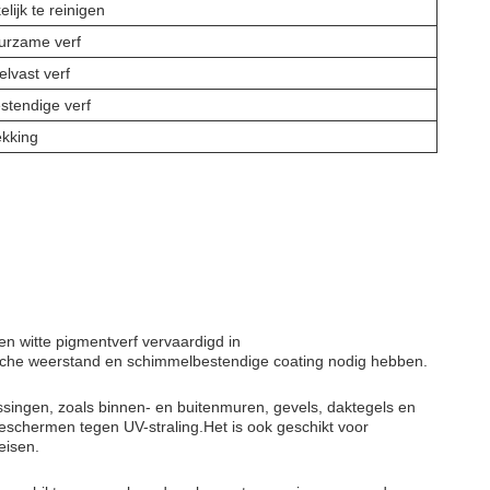
ijk te reinigen
urzame verf
lvast verf
stendige verf
kking
en witte pigmentverf vervaardigd in
che weerstand en schimmelbestendige coating nodig hebben.
singen, zoals binnen- en buitenmuren, gevels, daktegels en
eschermen tegen UV-straling.Het is ook geschikt voor
eisen.