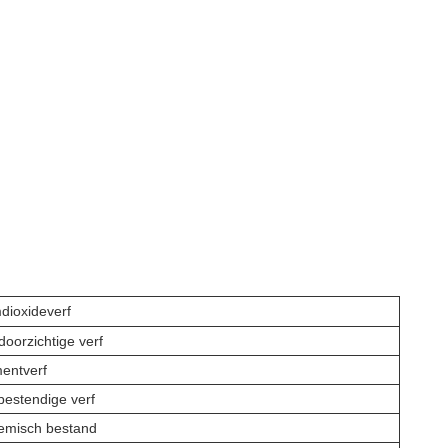
dioxideverf
oorzichtige verf
mentverf
estendige verf
emisch bestand