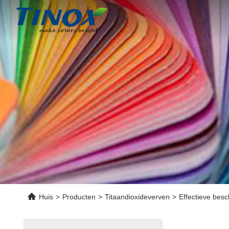
Huis
>
Producten
>
Titaandioxideverven
>
Effectieve bes