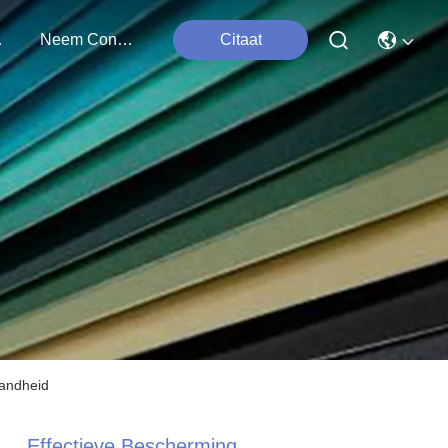
ten
Neem Contact Met Ons Op
Citaat
tandheid
Effectieve Bescherming