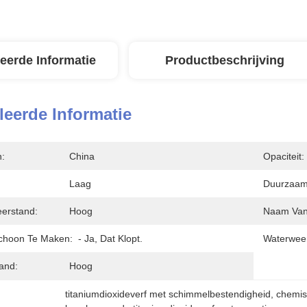
leerde Informatie
Productbeschrijving
leerde Informatie
n:
China
Opaciteit:
Laag
Duurzaam
erstand:
Hoog
Naam Van 
choon Te Maken:
- Ja, Dat Klopt.
Waterwee
and:
Hoog
titaniumdioxideverf met schimmelbestendigheid
, 
chemis