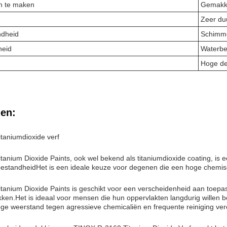
n te maken
Gemakkel
Zeer du
ndheid
Schimme
heid
Waterbe
Hoge de
en:
taniumdioxide verf
anium Dioxide Paints, ook wel bekend als titaniumdioxide coating, is e
estandheidHet is een ideale keuze voor degenen die een hoge chemis
anium Dioxide Paints is geschikt voor een verscheidenheid aan toepas
ken.Het is ideaal voor mensen die hun oppervlakten langdurig willen b
e weerstand tegen agressieve chemicaliën en frequente reiniging ver