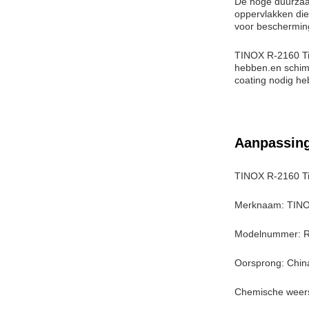
De hoge duurzaa
oppervlakken die
voor bescherming
TINOX R-2160 Tit
hebben.en schim
coating nodig he
Aanpassin
TINOX R-2160 Ti
Merknaam: TIN
Modelnummer: 
Oorsprong: Chin
Chemische weer