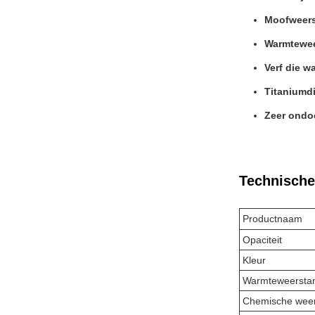
Moofweers
Warmtewee
Verf die wa
Titaniumd
Zeer ondoo
Technische
Productnaam
Opaciteit
Kleur
Warmteweersta
Chemische wee