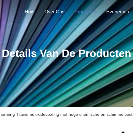
Huis
Over Ons
Producten
Evenemen
Details Van De Producten
cherming Titaniumdioxidecoating met hoge chemische en schimmelbes