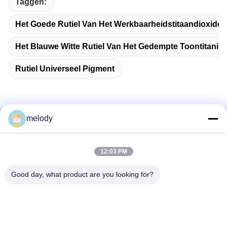
Taggen:
Het Goede Rutiel Van Het Werkbaarheidstitaandioxide
Het Blauwe Witte Rutiel Van Het Gedempte Toontitaniu
Rutiel Universeel Pigment
melody
Snel contact
12:03 PM
Adres
1st Verdieping, No.40, No.69, de Middenstraat van
Good day, what product are you looking for?
Zhengbei, Huayang-Straat, het Nieuwe District van Tianfu,
Chengdu-Stad, Sichuan, China
Telefoon
86-028-86539517