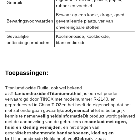
Gebruik
rubber en voedsel
Bewaar op een koele, droge, goed
Bewaringsvoorwaarden
geventileerde plaats, ver van
onverenigbare stoffen
Gevaarlijke
Koolmonoxide, kooldioxide,
ontbindingsproducten
titaniumdioxide
Toepassingen:
Titaniumdioxide Rutile, ook wel bekend
als
Titaniumdioxide
of
Titaniumruthiel
, is een wit poeder
vervaardigd door TINOX met modelnummer R-2140, en
geproduceerd in China.
TiO2
en het heeft de eigenschap dat het
niet zal ondergaan gevaarlijke
polymerisatie
Het is belangrijk
kennis te nemen
veiligheidsinformatie
Dit product wordt geleverd
met de aanbeveling van de gebruikers om
contact met ogen,
huid en kleding vermijden
, en het dragen van
geschikte
beschermende handschoenen, kleding en
bril
Titaniumdioxide Rutile heeft veel
Gebruik
, zoals