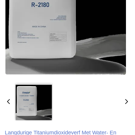
Langdurige Titaniumdioxideverf Met Water- En