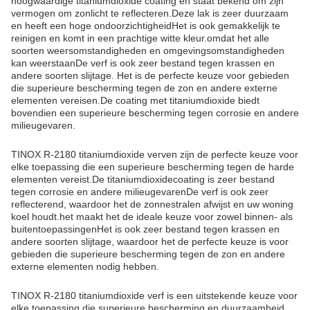
hoogwaardige titaniumdioxide coating en staat bekend om zijn
vermogen om zonlicht te reflecteren.Deze lak is zeer duurzaam
en heeft een hoge ondoorzichtigheidHet is ook gemakkelijk te
reinigen en komt in een prachtige witte kleur.omdat het alle
soorten weersomstandigheden en omgevingsomstandigheden
kan weerstaanDe verf is ook zeer bestand tegen krassen en
andere soorten slijtage. Het is de perfecte keuze voor gebieden
die superieure bescherming tegen de zon en andere externe
elementen vereisen.De coating met titaniumdioxide biedt
bovendien een superieure bescherming tegen corrosie en andere
milieugevaren.
TINOX R-2180 titaniumdioxide verven zijn de perfecte keuze voor
elke toepassing die een superieure bescherming tegen de harde
elementen vereist.De titaniumdioxidecoating is zeer bestand
tegen corrosie en andere milieugevarenDe verf is ook zeer
reflecterend, waardoor het de zonnestralen afwijst en uw woning
koel houdt.het maakt het de ideale keuze voor zowel binnen- als
buitentoepassingenHet is ook zeer bestand tegen krassen en
andere soorten slijtage, waardoor het de perfecte keuze is voor
gebieden die superieure bescherming tegen de zon en andere
externe elementen nodig hebben.
TINOX R-2180 titaniumdioxide verf is een uitstekende keuze voor
elke toepassing die superieure bescherming en duurzaamheid