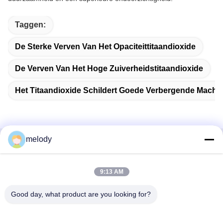
Taggen:
De Sterke Verven Van Het Opaciteittitaandioxide
De Verven Van Het Hoge Zuiverheidstitaandioxide
Het Titaandioxide Schildert Goede Verbergende Macht
melody
Snel contact
9:13 AM
Adres
1st Verdieping, No.40, No.69, de Middenstraat van
Good day, what product are you looking for?
Zhengbei, Huayang-Straat, het Nieuwe District van Tianfu,
Chengdu-Stad, Sichuan, China