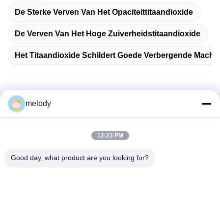
De Sterke Verven Van Het Opaciteittitaandioxide
De Verven Van Het Hoge Zuiverheidstitaandioxide
Het Titaandioxide Schildert Goede Verbergende Macht
melody
Snel contact
12:23 PM
Adres
1st Verdieping, No.40, No.69, de Middenstraat van
Good day, what product are you looking for?
Zhengbei, Huayang-Straat, het Nieuwe District van Tianfu,
Chengdu-Stad, Sichuan, China
Telefoon
86-028-86539517