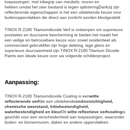
toepassingen, met inbegrip van meubels, muren en
hekken.omdat het zeer bestand is tegen splinteringDankzij zijn
reflecterende eigenschappen is het een uitstekende keuze voor
buitenoppervlakken die direct aan zonlicht worden blootgesteld.
TINOX R-2180 Titaniumdioxide Verf is ontworpen om superieure
prestaties en duurzame bescherming te bieden.het maakt het
een veilige en betrouwbare keuze voor zowel residentieel als
commercieel gebruikMet zijn hoge dekking, lage glans en
superieure duurzaamheid zijn TINOX R-2180 Titanium Dioxide
Paints een ideale keuze voor uw volgende schilderproject.
Aanpassing:
TINOX R-2180 Titaniumdioxide Coating is een
witte
reflecterende verf
die een uitstekende
ondoorzichtigheid,
chemische weerstand, hittebestendigheid,
waterbestendigheid en kleur
Dit.
witte reflectieve verfcoating
is
geschikt voor een verscheidenheid aan toepassingen, waaronder
buiten- en binnenmuren, daken en andere oppervlakken.