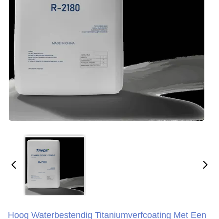
Hoog Waterbestendig Titaniumverfcoating Met Een