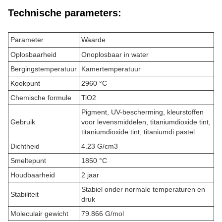
Technische parameters:
Parameter
Waarde
Oplosbaarheid
Onoplosbaar in water
Bergingstemperatuur
Kamertemperatuur
Kookpunt
2960 °C
Chemische formule
TiO2
Pigment, UV-bescherming, kleurstoffen
Gebruik
voor levensmiddelen, titaniumdioxide tint,
titaniumdioxide tint, titaniumdi pastel
Dichtheid
4.23 G/cm3
Smeltepunt
1850 °C
Houdbaarheid
2 jaar
Stabiel onder normale temperaturen en
Stabiliteit
druk
Moleculair gewicht
79.866 G/mol