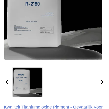
Kwaliteit Titaniumdioxide Pigment - Gevaarlijk Voor