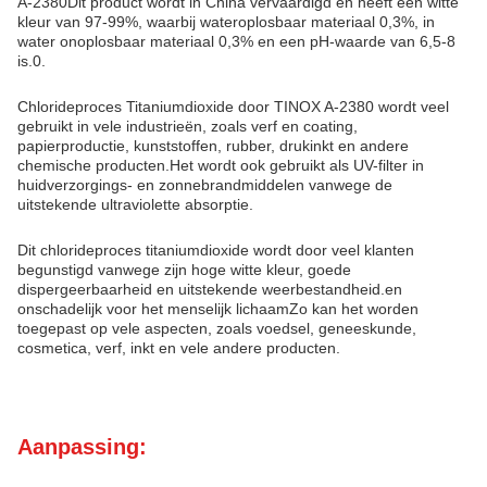
A-2380Dit product wordt in China vervaardigd en heeft een witte
kleur van 97-99%, waarbij wateroplosbaar materiaal 0,3%, in
water onoplosbaar materiaal 0,3% en een pH-waarde van 6,5-8
is.0.
Chlorideproces Titaniumdioxide door TINOX A-2380 wordt veel
gebruikt in vele industrieën, zoals verf en coating,
papierproductie, kunststoffen, rubber, drukinkt en andere
chemische producten.Het wordt ook gebruikt als UV-filter in
huidverzorgings- en zonnebrandmiddelen vanwege de
uitstekende ultraviolette absorptie.
Dit chlorideproces titaniumdioxide wordt door veel klanten
begunstigd vanwege zijn hoge witte kleur, goede
dispergeerbaarheid en uitstekende weerbestandheid.en
onschadelijk voor het menselijk lichaamZo kan het worden
toegepast op vele aspecten, zoals voedsel, geneeskunde,
cosmetica, verf, inkt en vele andere producten.
Aanpassing: