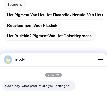
Taggen:
Het Pigment Van Het Het Titaandioxiderutiel Van Het C
Rutielpigment Voor Plastiek
Het Rutieltio2 Pigment Van Het Chlorideproces
melody
Snel contact
7:55 PM
Adres
1st Verdieping, No.40, No.69, de Middenstraat van
Good day, what product are you looking for?
Zhengbei, Huayang-Straat, het Nieuwe District van Tianfu,
Chengdu-Stad, Sichuan, China
Telefoon