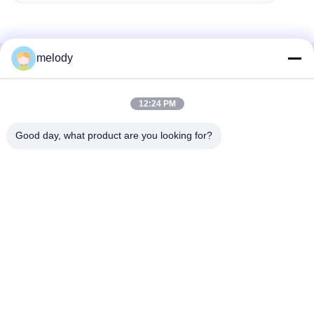
melody
Snel contact
12:24 PM
Adres
1st Verdieping, No.40, No.69, de Middenstraat van
Good day, what product are you looking for?
Zhengbei, Huayang-Straat, het Nieuwe District van Tianfu,
Chengdu-Stad, Sichuan, China
Telefoon
86-028-86539517
E-mail
chao.h@tinoxchem.com