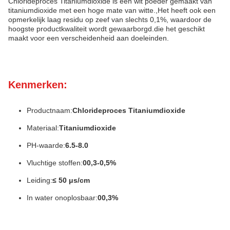
Chlorideproces Titaniumdioxide is een wit poeder gemaakt van
titaniumdioxide met een hoge mate van witte.,Het heeft ook een
opmerkelijk laag residu op zeef van slechts 0,1%, waardoor de
hoogste productkwaliteit wordt gewaarborgd.die het geschikt
maakt voor een verscheidenheid aan doeleinden.
Kenmerken:
Productnaam:
Chlorideproces Titaniumdioxide
Materiaal:
Titaniumdioxide
PH-waarde:
6.5-8.0
Vluchtige stoffen:
00,3-0,5%
Leiding:
≤ 50 μs/cm
In water onoplosbaar:
00,3%