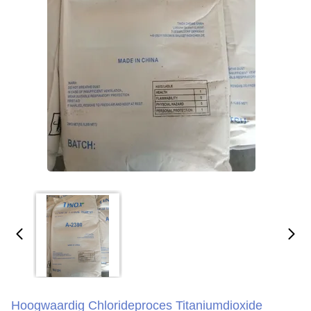
Hoogwaardig Chlorideproces Titaniumdioxide