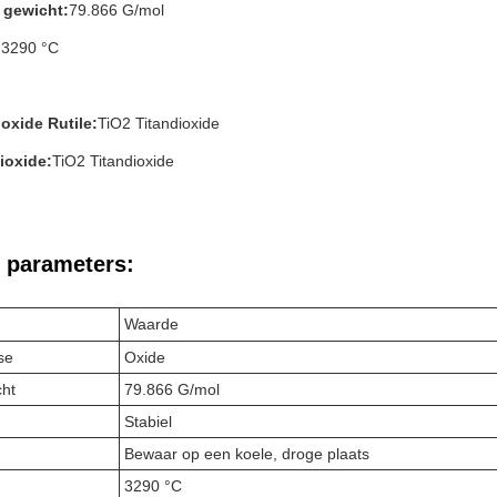
 gewicht:
79.866 G/mol
:
3290 °C
oxide Rutile:
TiO2 Titandioxide
dioxide:
TiO2 Titandioxide
 parameters:
Waarde
se
Oxide
cht
79.866 G/mol
Stabiel
Bewaar op een koele, droge plaats
3290 °C