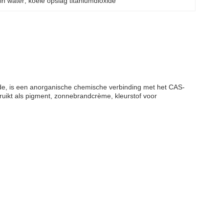
in water
, 
koele opslag titaniumdioxide
xide, is een anorganische chemische verbinding met het CAS-
ikt als pigment, zonnebrandcrème, kleurstof voor