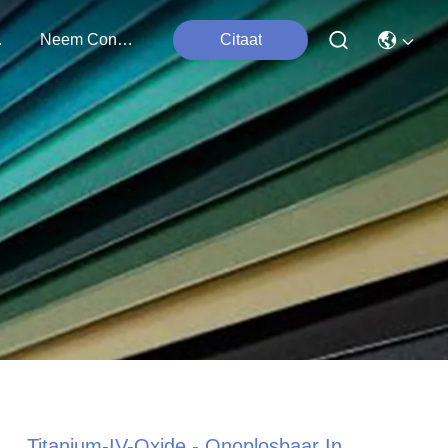
ten
Neem Contact Met Ons Op
Citaat
Titanium-IV-Oxide - Onoplosbaar In