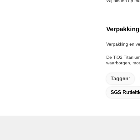
Wij bieden op ma
Verpakking
Verpakking en ve
De TiO2 Titanium
waarborgen, moet
Taggen:
SGS Rutielti