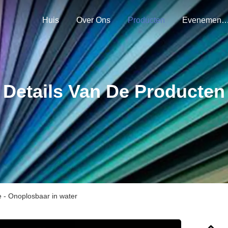
Huis
Over Ons
Producten
Evenemen
Details Van De Producten
e - Onoplosbaar in water