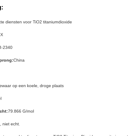
g:
e diensten voor TiO2 titaniumdioxide
OX
R-2340
sprong:
China
ewaar op een koele, droge plaats
l
cht:
79.866 G/mol
, niet echt.