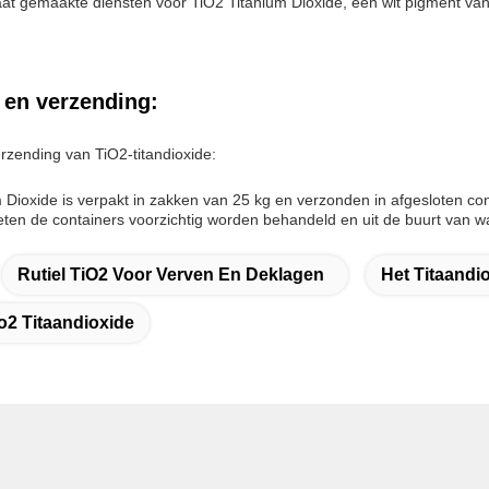
at gemaakte diensten voor TiO2 Titanium Dioxide, een wit pigment van t
 en verzending:
rzending van TiO2-titandioxide:
 Dioxide is verpakt in zakken van 25 kg en verzonden in afgesloten cont
en de containers voorzichtig worden behandeld en uit de buurt van 
Rutiel TiO2 Voor Verven En Deklagen
Het Titaandi
o2 Titaandioxide