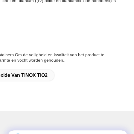
itanium, titanium ((IV) oxide en titaniumdioxide nanodeeltjes.
ainers.Om de veiligheid en kwaliteit van het product te
warmte en vocht worden gehouden..
oxide Van TINOX TiO2