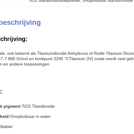
TiO2 titaniumdioxidepoeder
, 
onoplosbaar titaniumoxide 
beschrijving
chrijving:
xide, ook bekend als Titaniumdioxide Anhydrous of Rutile Titanium Dio
7.866 G/mol en kookpunt 3290 °CTitanium (IV) oxide wordt veel gebru
n en andere toepassingen.
:
it pigment:
TiO2 Titandioxide
heid:
Onoplosbaar in water
Stabiel