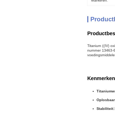
Markeren:
Product
Productbes
Titanium ((IV) o
nummer 13463-67-
voedingsmiddele
Kenmerken
Titaniumw
Oplosbaar
Stabiliteit: