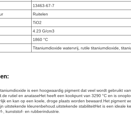
13463-67-7
ur
Ruitelen
TiO2
4.23 G/cm3
1860 °C
Titaniumdioxide watervrij, rutile titaniumdioxide, tita
en:
aniumdioxide is een hoogwaardig pigment dat veel wordt gebruikt vanw
d.de rutiel en anataseHet heeft een kookpunt van 3290 °C en is onoplo
arlijk en kan op een koele, droge plaats worden bewaard.Het pigment wo
jn uitstekende kleurenbehoud.uitstekende stabiliteitHet is een ideale
rf-, kunststof- en rubberindustrie.