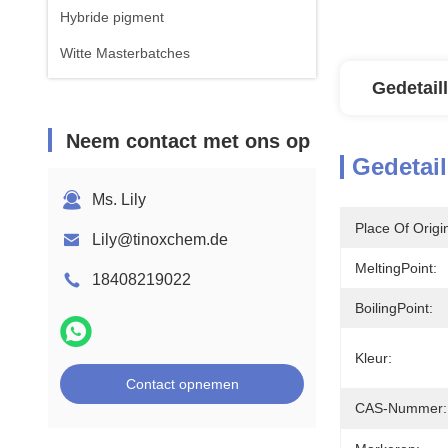
Hybride pigment
Witte Masterbatches
Gedetail
Neem contact met ons op
Gedetail
Ms. Lily
Place Of Origi
Lily@tinoxchem.de
MeltingPoint:
18408219022
BoilingPoint:
Kleur:
Contact opnemen
CAS-Nummer: