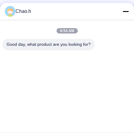
Chao.h
Snel contact
6:54 AM
Adres
1st Verdieping, No.40, No.69, de Middenstraat van
Good day, what product are you looking for?
Zhengbei, Huayang-Straat, het Nieuwe District van Tianfu,
Chengdu-Stad, Sichuan, China
Telefoon
86-028-86539517
E-mail
chao.h@tinoxchem.com
Privacybeleid
|
Sitemap
| China Goed Kwaliteit