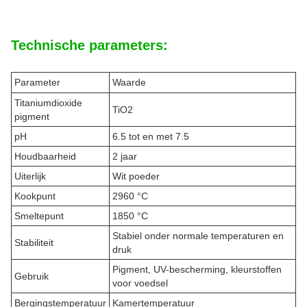
Technische parameters:
Parameter
Waarde
Titaniumdioxide
TiO2
pigment
pH
6.5 tot en met 7.5
Houdbaarheid
2 jaar
Uiterlijk
Wit poeder
Kookpunt
2960 °C
Smeltepunt
1850 °C
Stabiel onder normale temperaturen en
Stabiliteit
druk
Pigment, UV-bescherming, kleurstoffen
Gebruik
voor voedsel
Bergingstemperatuur
Kamertemperatuur