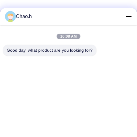
Chao.h
Snel contact
10:08 AM
Adres
1st Verdieping, No.40, No.69, de Middenstraat van
Good day, what product are you looking for?
Zhengbei, Huayang-Straat, het Nieuwe District van Tianfu,
Chengdu-Stad, Sichuan, China
Telefoon
86-028-86539517
E-mail
chao.h@tinoxchem.com