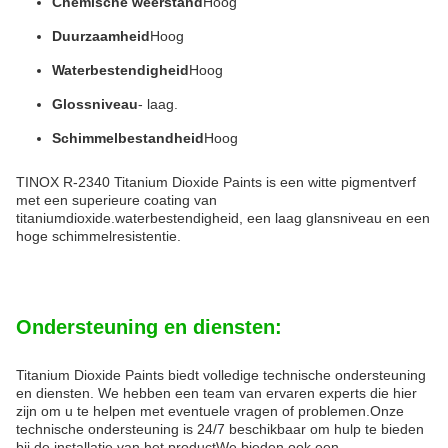
Chemische weerstand
Hoog
Duurzaamheid
Hoog
Waterbestendigheid
Hoog
Glossniveau
- laag.
Schimmelbestandheid
Hoog
TINOX R-2340 Titanium Dioxide Paints is een witte pigmentverf
met een superieure coating van
titaniumdioxide.waterbestendigheid, een laag glansniveau en een
hoge schimmelresistentie.
Ondersteuning en diensten:
Titanium Dioxide Paints biedt volledige technische ondersteuning
en diensten. We hebben een team van ervaren experts die hier
zijn om u te helpen met eventuele vragen of problemen.Onze
technische ondersteuning is 24/7 beschikbaar om hulp te bieden
bij de installatie van het productWe bieden ook een