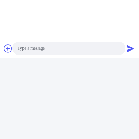
REACH
Photo
Video Call
Audio Call