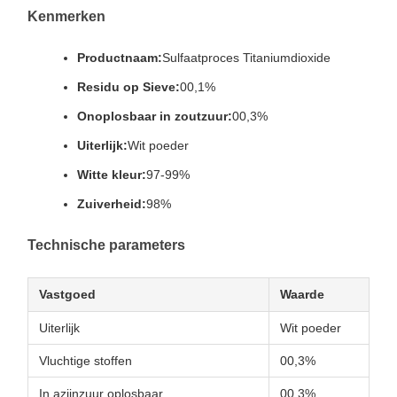
Kenmerken
Productnaam:
Sulfaatproces Titaniumdioxide
Residu op Sieve:
00,1%
Onoplosbaar in zoutzuur:
00,3%
Uiterlijk:
Wit poeder
Witte kleur:
97-99%
Zuiverheid:
98%
Technische parameters
Vastgoed
Waarde
Uiterlijk
Wit poeder
Vluchtige stoffen
00,3%
In azijnzuur oplosbaar
00,3%