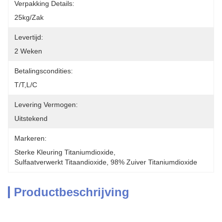
Verpakking Details:
25kg/zak
Levertijd:
2 Weken
Betalingscondities:
T/T,L/C
Levering Vermogen:
Uitstekend
Markeren:
Sterke Kleuring Titaniumdioxide
, 
Sulfaatverwerkt Titaandioxide
, 
98% Zuiver Titaniumdioxide
Productbeschrijving