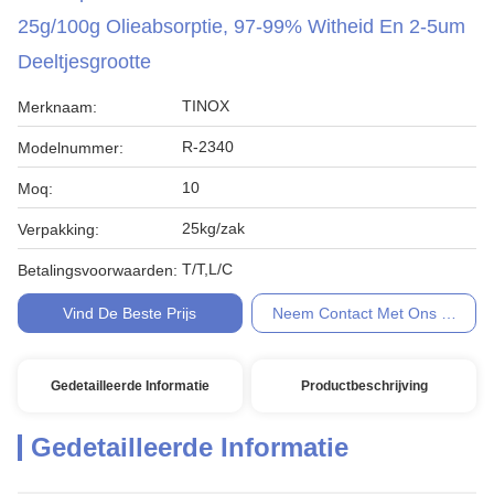
25g/100g Olieabsorptie, 97-99% Witheid En 2-5um
Deeltjesgrootte
TINOX
Merknaam:
R-2340
Modelnummer:
10
Moq:
25kg/zak
Verpakking:
T/T,L/C
Betalingsvoorwaarden:
Vind De Beste Prijs
Neem Contact Met Ons Op
Gedetailleerde Informatie
Productbeschrijving
Gedetailleerde Informatie