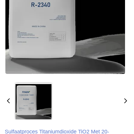
Sulfaatproces Titaniumdioxide TiO2 Met 20-