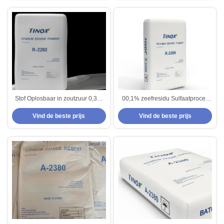
Stof Oplosbaar in zoutzuur 0,3%
00,1% zeefresidu Sulfaatproces
Sulfaatproces Titandioxide
Titaniumdioxide 0,3% Zuur
Vind de beste prijs
Vind de beste prijs
Beschikbaar
Oplosbaar in zoutzuur