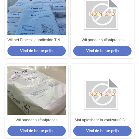
Wit het Procestitaandioxide TINOX
Wit poeder sulfaatproces
r-2140 van het Pigmentsulfaat
Titaniumdioxide 0 1% zeefresidu
Vind de beste prijs
Vind de beste prijs
Versatile product
Wit poeder sulfaatproces
Stof oplosbaar in zoutzuur 0 3% -
Titaniumdioxide - stof
Sulfaatproces Titandioxide
Vind de beste prijs
Vind de beste prijs
onoplosbaar in water 0,3%