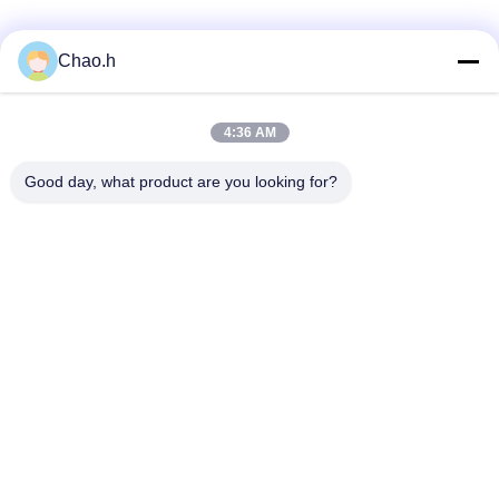
Chao.h
Snel contact
4:36 AM
Adres
Good day, what product are you looking for?
1st Verdieping, No.40, No.69, de Middenstraat van
Zhengbei, Huayang-Straat, het Nieuwe District van Tianfu,
Chengdu-Stad, Sichuan, China
Telefoon
86-028-86539517
E-mail
chao.h@tinoxchem.com