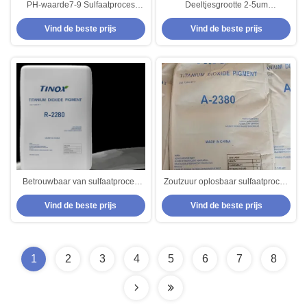
PH-waarde7-9 Sulfaatproces
Deeltjesgrootte 2-5um
Titaniumdioxide met 0,3%
Sulfaatproces Titaniumdioxide
Vind de beste prijs
Vind de beste prijs
wateroplosbaar materiaal
Stof oplosbaar in azijnzuur 0,3%
Betrouwbaar van sulfaatproces
Zoutzuur oplosbaar sulfaatproces
Titaniumdioxide met 0,3%
Titaniumdioxide 100-105%
Vind de beste prijs
Vind de beste prijs
oplosbaar in azijnzuur
kleursterkte
1
2
3
4
5
6
7
8