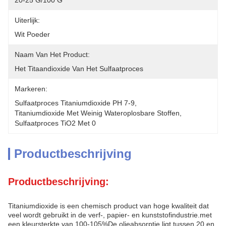
20-25 G/100 G
Uiterlijk:
Wit Poeder
Naam Van Het Product:
Het Titaandioxide Van Het Sulfaatproces
Markeren:
Sulfaatproces Titaniumdioxide PH 7-9
, 
Titaniumdioxide Met Weinig Wateroplosbare Stoffen
, 
Sulfaatproces TiO2 Met 0
Productbeschrijving
Productbeschrijving:
Titaniumdioxide is een chemisch product van hoge kwaliteit dat
veel wordt gebruikt in de verf-, papier- en kunststofindustrie.met
een kleursterkte van 100-105%De olieabsorptie ligt tussen 20 en