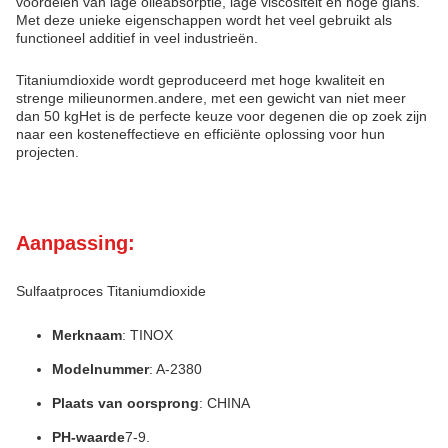
voordelen van lage olieabsorptie, lage viscositeit en hoge glans.
Met deze unieke eigenschappen wordt het veel gebruikt als
functioneel additief in veel industrieën.
Titaniumdioxide wordt geproduceerd met hoge kwaliteit en
strenge milieunormen.andere, met een gewicht van niet meer
dan 50 kgHet is de perfecte keuze voor degenen die op zoek zijn
naar een kosteneffectieve en efficiënte oplossing voor hun
projecten.
Aanpassing:
Sulfaatproces Titaniumdioxide
Merknaam
: TINOX
Modelnummer
: A-2380
Plaats van oorsprong
: CHINA
PH-waarde
7-9.