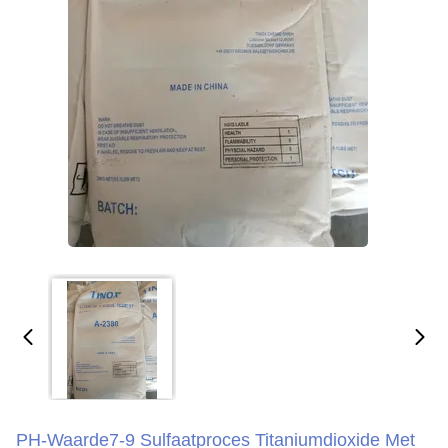
PH-Waarde7-9 Sulfaatproces Titaniumdioxide Met