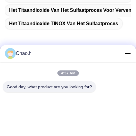
Het Titaandioxide Van Het Sulfaatproces Voor Verven
Het Titaandioxide TINOX Van Het Sulfaatproces
Chao.h
Snel contact
4:57 AM
Adres
1st Verdieping, No.40, No.69, de Middenstraat van
Good day, what product are you looking for?
Zhengbei, Huayang-Straat, het Nieuwe District van Tianfu,
Chengdu-Stad, Sichuan, China
Telefoon
86-028-86539517
E-mail