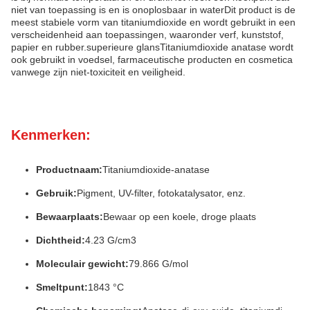
niet van toepassing is en is onoplosbaar in waterDit product is de
meest stabiele vorm van titaniumdioxide en wordt gebruikt in een
verscheidenheid aan toepassingen, waaronder verf, kunststof,
papier en rubber.superieure glansTitaniumdioxide anatase wordt
ook gebruikt in voedsel, farmaceutische producten en cosmetica
vanwege zijn niet-toxiciteit en veiligheid.
Kenmerken:
Productnaam:
Titaniumdioxide-anatase
Gebruik:
Pigment, UV-filter, fotokatalysator, enz.
Bewaarplaats:
Bewaar op een koele, droge plaats
Dichtheid:
4.23 G/cm3
Moleculair gewicht:
79.866 G/mol
Smeltpunt:
1843 °C