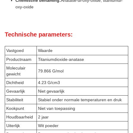
Chemische benaming:
Anatase-di-oxy-oxide, titaniumdi-
oxy-oxide
Technische parameters:
Vastgoed
Waarde
Productnaam
Titaniumdioxide-anatase
Moleculair
79.866 G/mol
gewicht
Dichtheid
4.23 G/cm3
Gevaarlijk
Niet gevaarlijk
Stabiliteit
Stabiel onder normale temperaturen en druk
Kookpunt
Niet van toepassing
Houdbaarheid
2 jaar
Uiterlijk
Wit poeder