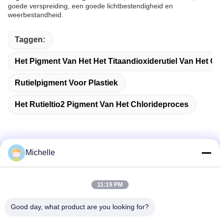
goede verspreiding, een goede lichtbestendigheid en
weerbestandheid.
Taggen:
Het Pigment Van Het Het Titaandioxiderutiel Van Het C
Rutielpigment Voor Plastiek
Het Rutieltio2 Pigment Van Het Chlorideproces
Michelle
Snel contact
11:19 PM
Adres
1st Verdieping, No.40, No.69, de Middenstraat van
Good day, what product are you looking for?
Zhengbei, Huayang-Straat, het Nieuwe District van Tianfu,