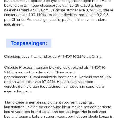
dat uitstekende optische en fysische eigenschappen heeft.Het is
bekend om zijn hoge olieabsorptie van 20-25 g/100 g, lage
geleidbaarheid ≤ 50 μs/cm, vluchtige stofgehalte 0,3-0,5%, sterke
tintsterkte van 100-110%, en kleine deeltjesgrootte van 0,2-0,3
μm. Chloride Pro.coatings, plastic, papier, inkt en vele andere
industrieën.
Toepassingen:
Chlorideproces Titaniumdioxide ¥ TINOX R-2140 uit China
Chloride Process Titanium Dioxide, ook bekend als TINOX R-
2140, is een wit poeder dat in China wordt
geproduceerd.0Titaniumdioxide heeft een zuiverheid van 99,5%
en een witte kleur van 97-99%. Het is ideaal voor een
verscheidenheid aan toepassingen vanwege zijn superieure
eigenschappen.
Titandioxide is een ideaal pigment voor verf, coatings,
kunststoffen, inkt en meer.en witte kleur maken het een perfecte
keuze voor een breed scala aan toepassingenHet is ook zeer
bestand tegen alkalis en zuren, waardoor het een ideale keuze is