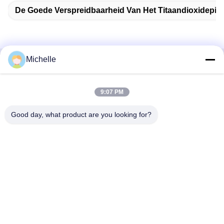
De Goede Verspreidbaarheid Van Het Titaandioxidepi
Michelle
Snel contact
9:07 PM
Adres
1st Verdieping, No.40, No.69, de Middenstraat van
Good day, what product are you looking for?
Zhengbei, Huayang-Straat, het Nieuwe District van Tianfu,
Chengdu-Stad, Sichuan, China
Telefoon
86-028-86539517
E-mail
chao.h@tinoxchem.com