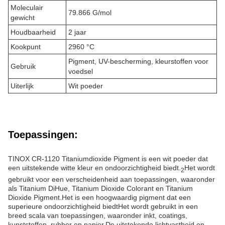
Moleculair
79.866 G/mol
gewicht
Houdbaarheid
2 jaar
Kookpunt
2960 °C
Pigment, UV-bescherming, kleurstoffen voor
Gebruik
voedsel
Uiterlijk
Wit poeder
Toepassingen:
TINOX CR-1120 Titaniumdioxide Pigment is een wit poeder dat
een uitstekende witte kleur en ondoorzichtigheid biedt.
Het wordt
2
gebruikt voor een verscheidenheid aan toepassingen, waaronder
als Titanium DiHue, Titanium Dioxide Colorant en Titanium
Dioxide Pigment.Het is een hoogwaardig pigment dat een
superieure ondoorzichtigheid biedtHet wordt gebruikt in een
breed scala van toepassingen, waaronder inkt, coatings,
kunststoffen, rubber en papier.De uitstekende lichtvastheid en