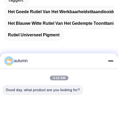
Taggen:
Het Goede Rutiel Van Het Werkbaarheidstitaandioxide
Het Blauwe Witte Rutiel Van Het Gedempte Toontitaniu
Rutiel Universeel Pigment
autumn
Snel contact
4:10 AM
Adres
1st Verdieping, No.40, No.69, de Middenstraat van
Good day, what product are you looking for?
Zhengbei, Huayang-Straat, het Nieuwe District van Tianfu,
Chengdu-Stad, Sichuan, China
Telefoon
86-028-86539517