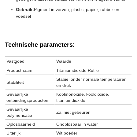
Gebruik:
Pigment in verven, plastic, papier, rubber en
voedsel
Technische parameters:
Vastgoed
Waarde
Productnaam
Titaniumdioxide Rutile
Stabiel onder normale temperaturen
Stabiliteit
en druk
Gevaarlijke
Koolmonoxide, kooldioxide,
ontbindingsproducten
titaniumdioxide
Gevaarlijke
Zal niet gebeuren
polymerisatie
Oplosbaarheid
Onoplosbaar in water
Uiterlijk
Wit poeder