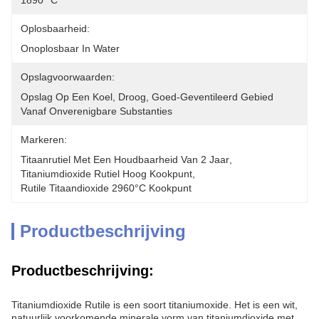
1890 °C
Oplosbaarheid:
Onoplosbaar In Water
Opslagvoorwaarden:
Opslag Op Een Koel, Droog, Goed-Geventileerd Gebied 
Vanaf Onverenigbare Substanties
Markeren:
Titaanrutiel Met Een Houdbaarheid Van 2 Jaar
, 
Titaniumdioxide Rutiel Hoog Kookpunt
, 
Rutile Titaandioxide 2960°C Kookpunt
Productbeschrijving
Productbeschrijving:
Titaniumdioxide Rutile is een soort titaniumoxide. Het is een wit,
natuurlijk voorkomende minerale vorm van titaniumdioxide met