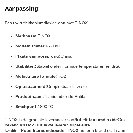
Aanpassing:
Pas uw rutieltitaniumdioxide aan met TINOX
Merknaam:
TINOX
Modelnummer:
R-2180
Plaats van oorsprong:
China
Stabiliteit:
Stabiel onder normale temperaturen en druk
Moleculaire formule:
TiO2
Oplosbaarheid:
Onoplosbaar in water
Productnaam:
Titaniumdioxide Rutile
Smeltpunt:
1890 °C
TINOX is de grootste leverancier van
Rutieltitaniumdioxide
Ook
bekend als
Tio2 Rutile
We leveren superieure
kwaliteit.
Rutieltitaniumdioxide TINOX
met een breed scala aan