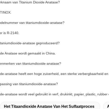
erknaam van Titanium Dioxide Anatase?
 TINOX.
modelnummer van titaniumdioxide-anatase?
 is R-2140.
titaniumdioxide-anatase geproduceerd?
ide Anatase wordt gemaakt in China.
kenmerken van titaniumdioxide-anatase?
ide-anatase heeft een hoge zuiverheid, een sterke verbergbaarheid en
epassing van titaniumdioxide-anatase?
de-anatase wordt veel gebruikt in verf, drukinkt, papier, plastic, rubber
Het Titaandioxide Anatase Van Het Sulfaatproces