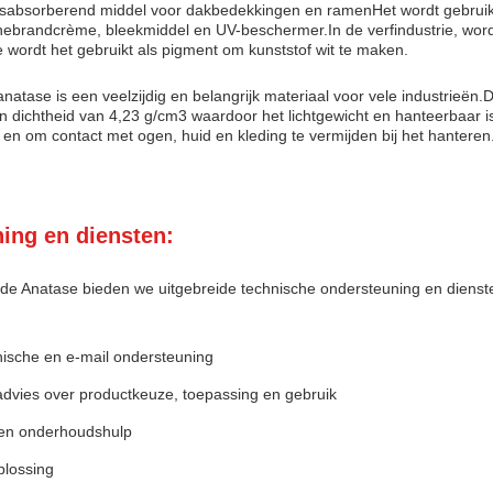
ingsabsorberend middel voor dakbedekkingen en ramenHet wordt gebruikt 
nnebrandcrème, bleekmiddel en UV-beschermer.In de verfindustrie, wordt
e wordt het gebruikt als pigment om kunststof wit te maken.
anatase is een veelzijdig en belangrijk materiaal voor vele industrieë
n dichtheid van 4,23 g/cm3 waardoor het lichtgewicht en hanteerbaar is
 en om contact met ogen, huid en kleding te vermijden bij het hanteren
ing en diensten:
xide Anatase bieden we uitgebreide technische ondersteuning en dienst
nische en e-mail ondersteuning
advies over productkeuze, toepassing en gebruik
- en onderhoudshulp
lossing