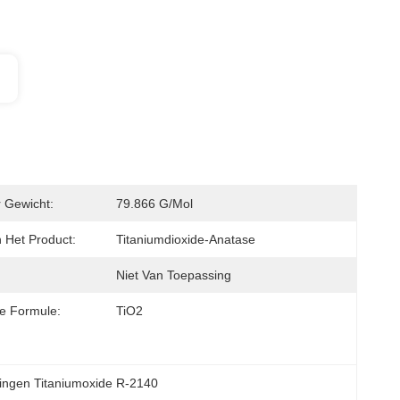
r Gewicht:
79.866 G/mol
Het Product:
Titaniumdioxide-Anatase
Niet Van Toepassing
e Formule:
TiO2
ingen Titaniumoxide R-2140