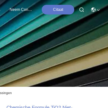
ten
Neem Contact Met Ons Op
Citaat
assingen
Chemische Formule TiO2 Niet-