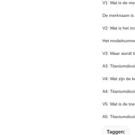
V1: Wat is de m
De merknaam is
V2: Wat is het 
Het modelnummer
V3: Waar wordt 
A3: Titaniumdiox
V4: Wat zijn de 
A4: Titaniumdiox
V5: Wat is de to
A5: Titaniumdioxi
Taggen: