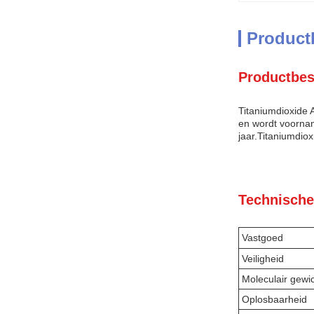
Product
Productbes
Titaniumdioxide A
en wordt voornam
jaar.Titaniumdio
Technische
Vastgoed
Veiligheid
Moleculair gewi
Oplosbaarheid