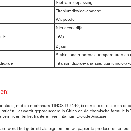
Niet van toepassing
Titaniumdioxide-anatase
Wit poeder
Niet gevaarlijk
TiO
ule
2
2 jaar
Stabiel onder normale temperaturen en 
dioxide
Titaniumdioxide-anatase, titaniumdioxy-
en:
anatase, met de merknaam TINOX R-2140, is een di-oxo-oxide en di-oxo-
dustrieën.Het wordt geproduceerd in China en de chemische formule is
e vermijden bij het hanteren van Titanium Dioxide Anatase.
trie wordt het gebruikt als pigment om wit papier te produceren en een 