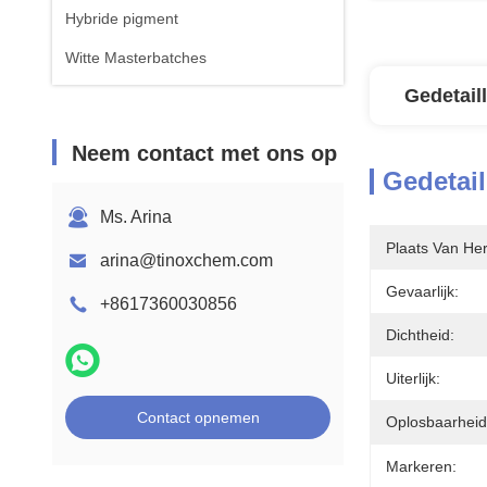
Hybride pigment
Witte Masterbatches
Gedetail
Neem contact met ons op
Gedetail
Ms. Arina
Plaats Van He
arina@tinoxchem.com
Gevaarlijk:
+8617360030856
Dichtheid:
Uiterlijk:
Contact opnemen
Oplosbaarheid
Markeren: