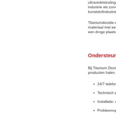
ultravioletstral
industrie als zo
kunststofindustri
Titaniumdioxide-
materiaal met ee
een droge plaats
Ondersteun
Bij Titanium Dio
producten halen.
24/7 telefo
Technisch 
Installatie
Probleemop