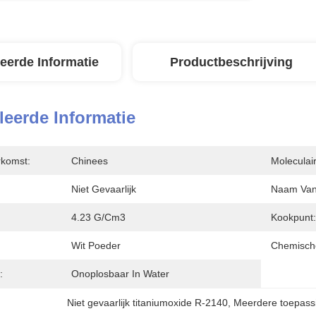
leerde Informatie
Productbeschrijving
leerde Informatie
rkomst:
Chinees
Moleculai
Niet Gevaarlijk
Naam Van 
4.23 G/cm3
Kookpunt:
Wit Poeder
Chemisch
:
Onoplosbaar In Water
Niet gevaarlijk titaniumoxide R-2140
, 
Meerdere toepass