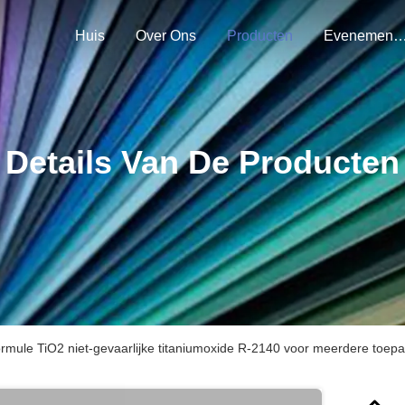
Huis
Over Ons
Producten
Evenemen
Details Van De Producten
rmule TiO2 niet-gevaarlijke titaniumoxide R-2140 voor meerdere toep