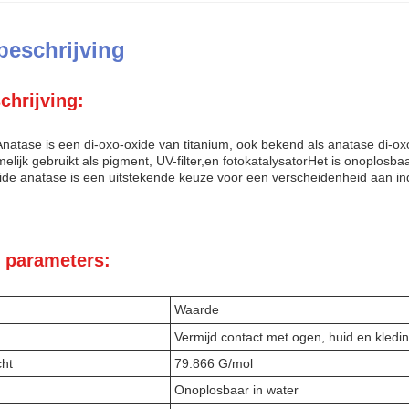
beschrijving
chrijving:
natase is een di-oxo-oxide van titanium, ook bekend als anatase di-oxo-
elijk gebruikt als pigment, UV-filter,en fotokatalysatorHet is onoplosb
xide anatase is een uitstekende keuze voor een verscheidenheid aan i
 parameters:
Waarde
Vermijd contact met ogen, huid en kledi
cht
79.866 G/mol
Onoplosbaar in water