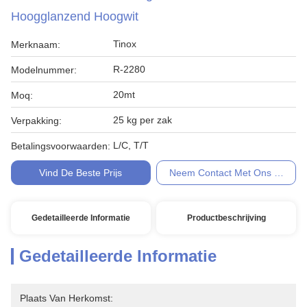
Hoogglanzend Hoogwit
Tinox
Merknaam:
R-2280
Modelnummer:
20mt
Moq:
25 kg per zak
Verpakking:
L/C, T/T
Betalingsvoorwaarden:
Vind De Beste Prijs
Neem Contact Met Ons Op
Gedetailleerde Informatie
Productbeschrijving
Gedetailleerde Informatie
Plaats Van Herkomst: