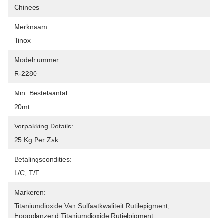
Chinees
Merknaam:
Tinox
Modelnummer:
R-2280
Min. Bestelaantal:
20mt
Verpakking Details:
25 Kg Per Zak
Betalingscondities:
L/C, T/T
Markeren:
Titaniumdioxide Van Sulfaatkwaliteit Rutilepigment
, 
Hoogglanzend Titaniumdioxide Rutielpigment
, 