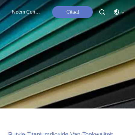
ten
Neem Contact Met Ons Op
Citaat
Rutyle-Titaniumdioxide Van Topkwaliteit