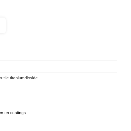
rutile titaniumdioxide
en en coatings.