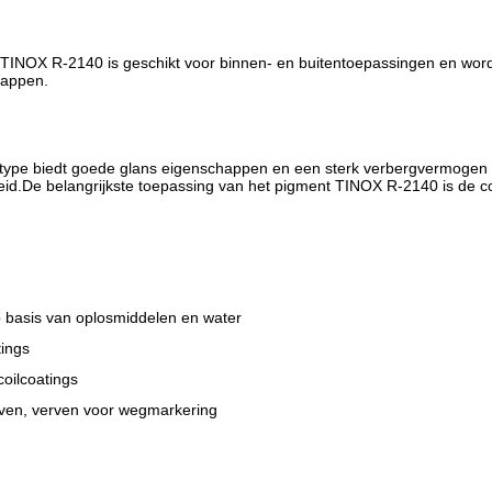
TINOX R-2140 is geschikt voor binnen- en buitentoepassingen en wor
happen.
type biedt goede glans eigenschappen en een sterk verbergvermogen m
id.De belangrijkste toepassing van het pigment TINOX R-2140 is de coat
p basis van oplosmiddelen en water
ings
coilcoatings
ven, verven voor wegmarkering