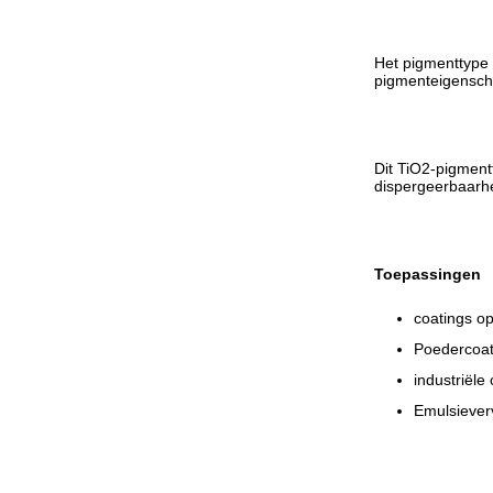
Het pigmenttype 
pigmenteigensc
Dit TiO2-pigment
dispergeerbaarhe
Toepassingen
coatings o
Poedercoat
industriële 
Emulsiever