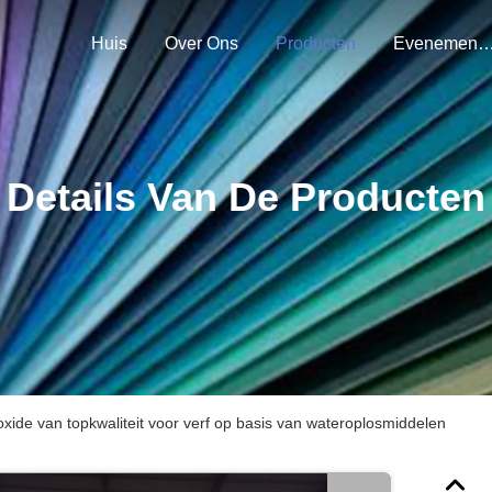
Huis
Over Ons
Producten
Evenemen
Details Van De Producten
oxide van topkwaliteit voor verf op basis van wateroplosmiddelen