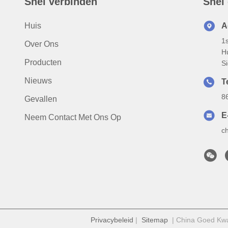
Snel verbinden
Snel
Huis
A
1
Over Ons
H
Producten
S
Nieuws
T
8
Gevallen
E
Neem Contact Met Ons Op
c
Privacybeleid
|
Sitemap
| China Goed Kwali