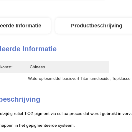
leerde Informatie
Productbeschrijving
leerde Informatie
rkomst:
Chinees
Wateroplosmiddel basisverf Titaniumdioxide
, 
Topklasse 
beschrijving
lzijdig rutiel TiO2-pigment via sulfaatproces dat wordt gebruikt in verv
chappen in het gepigmenteerde systeem.