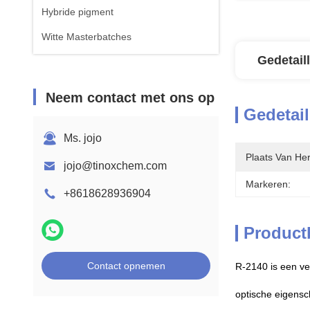
Hybride pigment
Witte Masterbatches
Gedetail
Neem contact met ons op
Gedetail
Ms. jojo
Plaats Van He
jojo@tinoxchem.com
Markeren:
+8618628936904
Product
Contact opnemen
R-2140 is een vee
optische eigens