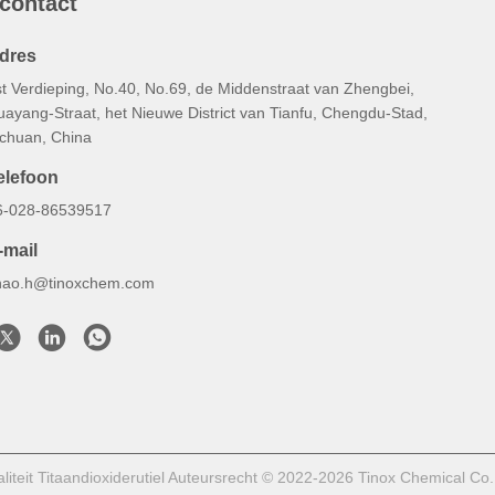
 contact
dres
st Verdieping, No.40, No.69, de Middenstraat van Zhengbei,
uayang-Straat, het Nieuwe District van Tianfu, Chengdu-Stad,
ichuan, China
elefoon
6-028-86539517
-mail
hao.h@tinoxchem.com
teit Titaandioxiderutiel Auteursrecht © 2022-2026 Tinox Chemical Co.,