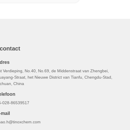
 contact
dres
st Verdieping, No.40, No.69, de Middenstraat van Zhengbei,
uayang-Straat, het Nieuwe District van Tianfu, Chengdu-Stad,
ichuan, China
elefoon
6-028-86539517
-mail
hao.h@tinoxchem.com