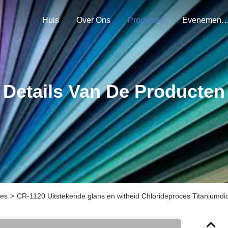
Huis
Over Ons
Producten
Evenemen
Details Van De Producten
ces
>
CR-1120 Uitstekende glans en witheid Chlorideproces Titaniumdi