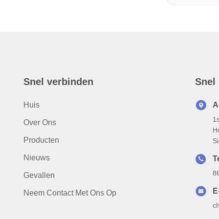
Snel verbinden
Snel
Huis
A
1
Over Ons
H
Producten
S
Nieuws
T
8
Gevallen
E
Neem Contact Met Ons Op
c