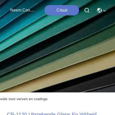
ten
Neem Contact Met Ons Op
Citaat
oxide voor verven en coatings
CR-1120 Uitstekende Glans En Witheid