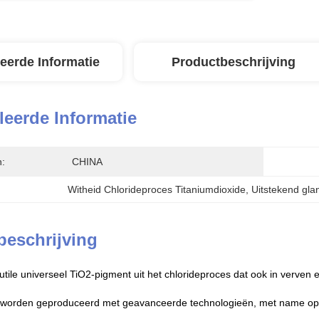
leerde Informatie
Productbeschrijving
leerde Informatie
n:
CHINA
Witheid Chlorideproces Titaniumdioxide
, 
Uitstekend gla
beschrijving
utile universeel TiO2-pigment uit het chlorideproces dat ook in verven
worden geproduceerd met geavanceerde technologieën, met name op h