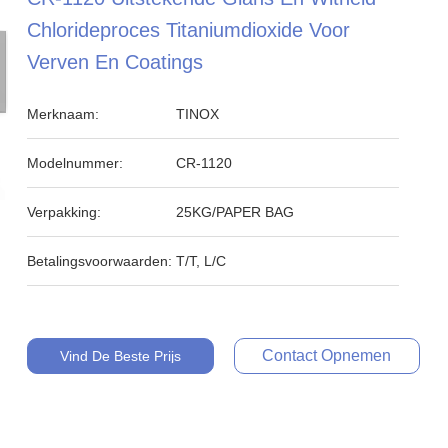
Chlorideproces Titaniumdioxide Voor
Verven En Coatings
Merknaam:
TINOX
Modelnummer:
CR-1120
Verpakking:
25KG/PAPER BAG
Betalingsvoorwaarden:
T/T, L/C
Contact Opnemen
Vind De Beste Prijs