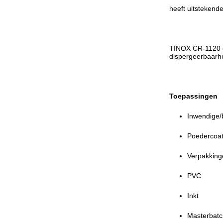
heeft uitstekend
TINOX CR-1120 ov
dispergeerbaarh
Toepassingen
Inwendige/
Poedercoati
Verpakking
PVC
Inkt
Masterbat