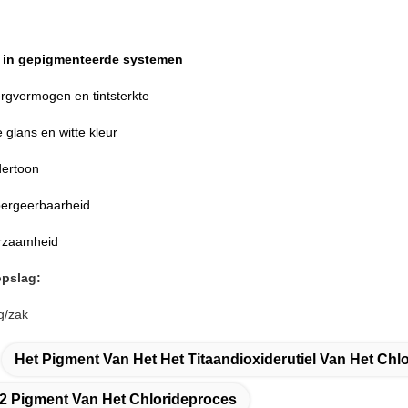
 in gepigmenteerde systemen
ergvermogen en tintsterkte
 glans en witte kleur
ertoon
ergeerbaarheid
rzaamheid
opslag:
g/zak
Het Pigment Van Het Het Titaandioxiderutiel Van Het Chl
io2 Pigment Van Het Chlorideproces