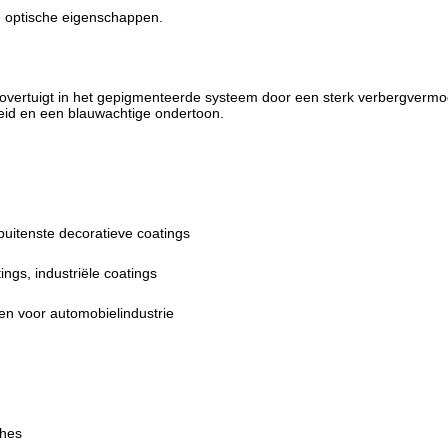
e optische eigenschappen.
ertuigt in het gepigmenteerde systeem door een sterk verbergvermog
eid en een blauwachtige ondertoon.
buitenste decoratieve coatings
ngs, industriële coatings
en voor automobielindustrie
ches