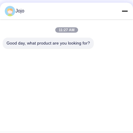
Jojo
Snel contact
11:27 AM
Adres
Good day, what product are you looking for?
1st Verdieping, No.40, No.69, de Middenstraat van
Zhengbei, Huayang-Straat, het Nieuwe District van Tianfu,
Chengdu-Stad, Sichuan, China
Telefoon
86-028-86539517
E-mail
chao.h@tinoxchem.com
Privacybeleid
|
Sitemap
| China Goed Kwaliteit