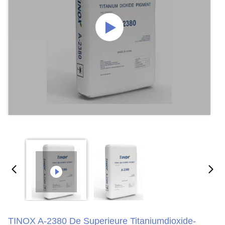
TINOX A-2380 De Superieure Titaniumdioxide-