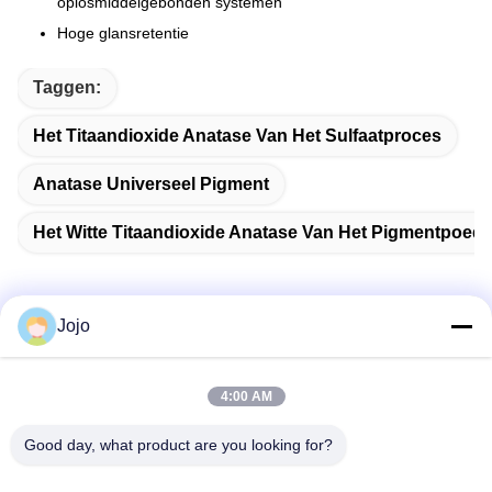
oplosmiddelgebonden systemen
Hoge glansretentie
Taggen:
Het Titaandioxide Anatase Van Het Sulfaatproces
Anatase Universeel Pigment
Het Witte Titaandioxide Anatase Van Het Pigmentpoede
Jojo
Snel contact
4:00 AM
Adres
Good day, what product are you looking for?
1st Verdieping, No.40, No.69, de Middenstraat van
Zhengbei, Huayang-Straat, het Nieuwe District van Tianfu,