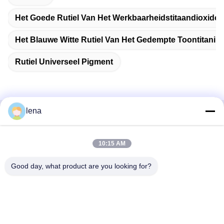
Het Goede Rutiel Van Het Werkbaarheidstitaandioxide
Het Blauwe Witte Rutiel Van Het Gedempte Toontitaniu
Rutiel Universeel Pigment
lena
Snel contact
10:15 AM
Adres
1st Verdieping, No.40, No.69, de Middenstraat van
Good day, what product are you looking for?
Zhengbei, Huayang-Straat, het Nieuwe District van Tianfu,
Chengdu-Stad, Sichuan, China
Telefoon
86-028-86539517