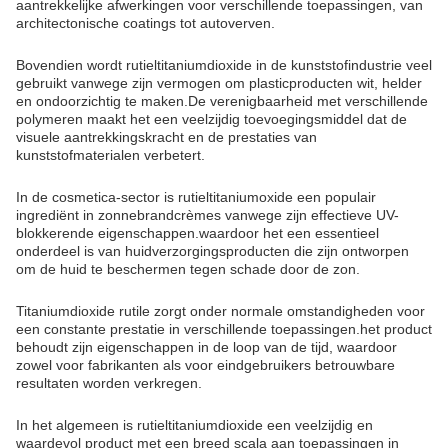
aantrekkelijke afwerkingen voor verschillende toepassingen, van
architectonische coatings tot autoverven.
Bovendien wordt rutieltitaniumdioxide in de kunststofindustrie veel
gebruikt vanwege zijn vermogen om plasticproducten wit, helder
en ondoorzichtig te maken.De verenigbaarheid met verschillende
polymeren maakt het een veelzijdig toevoegingsmiddel dat de
visuele aantrekkingskracht en de prestaties van
kunststofmaterialen verbetert.
In de cosmetica-sector is rutieltitaniumoxide een populair
ingrediënt in zonnebrandcrèmes vanwege zijn effectieve UV-
blokkerende eigenschappen.waardoor het een essentieel
onderdeel is van huidverzorgingsproducten die zijn ontworpen
om de huid te beschermen tegen schade door de zon.
Titaniumdioxide rutile zorgt onder normale omstandigheden voor
een constante prestatie in verschillende toepassingen.het product
behoudt zijn eigenschappen in de loop van de tijd, waardoor
zowel voor fabrikanten als voor eindgebruikers betrouwbare
resultaten worden verkregen.
In het algemeen is rutieltitaniumdioxide een veelzijdig en
waardevol product met een breed scala aan toepassingen in