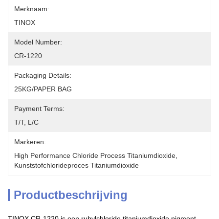
Merknaam:
TINOX
Model Number:
CR-1220
Packaging Details:
25KG/PAPER BAG
Payment Terms:
T/T, L/C
Markeren:
High Performance Chloride Process Titaniumdioxide
, 
Kunststofchlorideproces Titaniumdioxide
Productbeschrijving
TINOX CR-1220 is een rubylchloride titaniumdioxide pigment