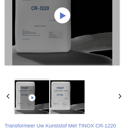
Transformeer Uw Kunststof Met TINOX CR-1220