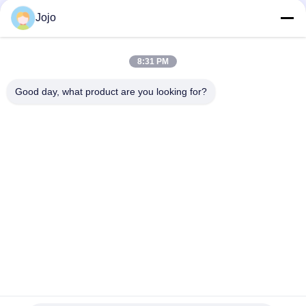
Jojo
Snel contact
8:31 PM
Adres
Good day, what product are you looking for?
1st Verdieping, No.40, No.69, de Middenstraat van
Zhengbei, Huayang-Straat, het Nieuwe District van Tianfu,
Chengdu-Stad, Sichuan, China
Telefoon
86-028-86539517
E-mail
chao.h@tinoxchem.com
Privacybeleid
|
Sitemap
| China Goed Kwaliteit