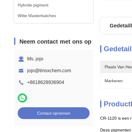
Hybride pigment
Witte Masterbatches
Gedetail
Neem contact met ons op
Gedetail
Ms. jojo
Plaats Van He
jojo@tinoxchem.com
Markeren:
+8618628936904
Product
Contact opnemen
CR-1120 is een r
Deze pigmenten 