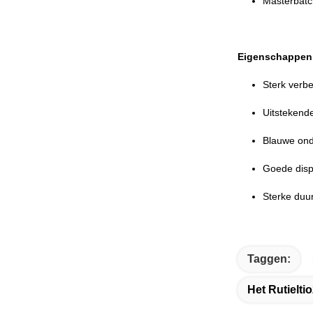
Masterbat
Eigenschappen
Sterk verb
Uitstekende
Blauwe ond
Goede disp
Sterke duu
Taggen:
Het Rutielt