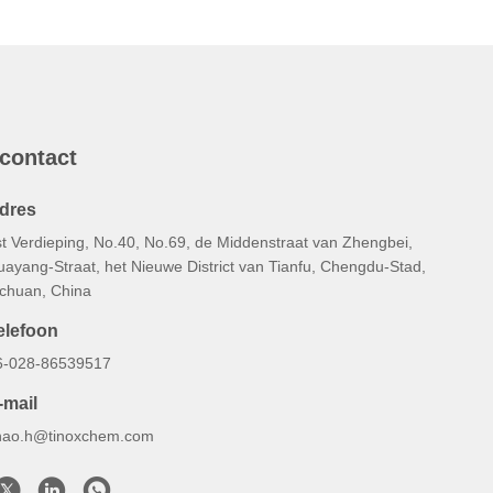
 contact
dres
st Verdieping, No.40, No.69, de Middenstraat van Zhengbei,
uayang-Straat, het Nieuwe District van Tianfu, Chengdu-Stad,
ichuan, China
elefoon
6-028-86539517
-mail
hao.h@tinoxchem.com