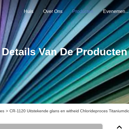
Huis
Over Ons
Producten
Evenemen
Details Van De Producten
ces
>
CR-1120 Uitstekende glans en witheid Chlorideproces Titaniumdi