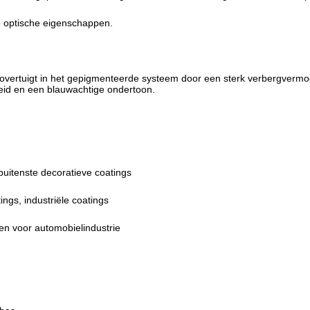
e optische eigenschappen.
ertuigt in het gepigmenteerde systeem door een sterk verbergvermog
eid en een blauwachtige ondertoon.
buitenste decoratieve coatings
ngs, industriële coatings
en voor automobielindustrie