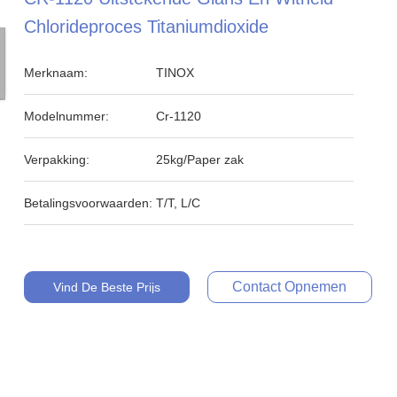
Chlorideproces Titaniumdioxide
Merknaam:
TINOX
Modelnummer:
Cr-1120
Verpakking:
25kg/Paper zak
Betalingsvoorwaarden:
T/T, L/C
Contact Opnemen
Vind De Beste Prijs