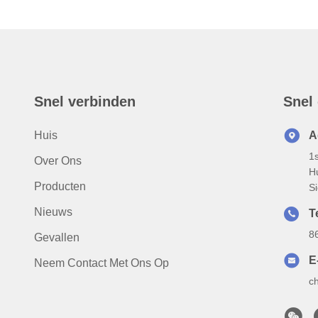
Snel verbinden
Snel
Huis
A
1
Over Ons
H
Producten
S
Nieuws
T
8
Gevallen
E
Neem Contact Met Ons Op
c