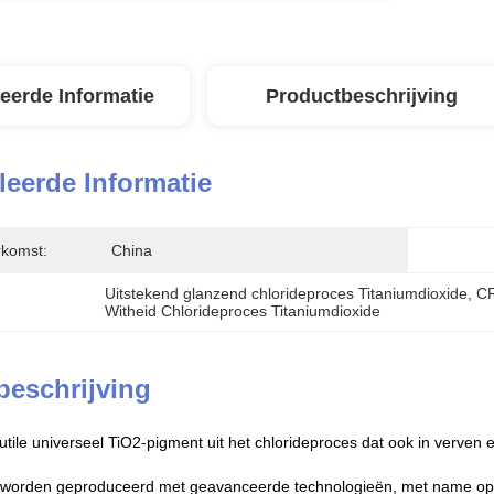
leerde Informatie
Productbeschrijving
leerde Informatie
rkomst:
China
Uitstekend glanzend chlorideproces Titaniumdioxide
, 
CR
Witheid Chlorideproces Titaniumdioxide
beschrijving
utile universeel TiO2-pigment uit het chlorideproces dat ook in verven
worden geproduceerd met geavanceerde technologieën, met name op h