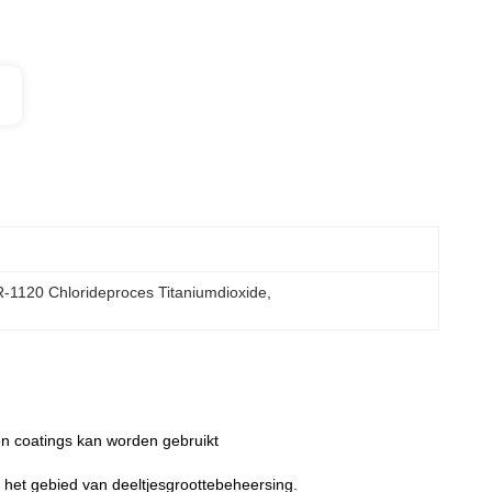
-1120 Chlorideproces Titaniumdioxide
, 
 en coatings kan worden gebruikt
et gebied van deeltjesgroottebeheersing.