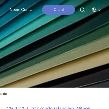
ten
Neem Contact Met Ons Op
Citaat
oxide
CR-1120 Uitstekende Glans En Witheid