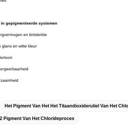
ches
 in gepigmenteerde systemen
ergvermogen en tintsterkte
 glans en witte kleur
ertoon
ergeerbaarheid
rzaamheid
Het Pigment Van Het Het Titaandioxiderutiel Van Het Chl
io2 Pigment Van Het Chlorideproces