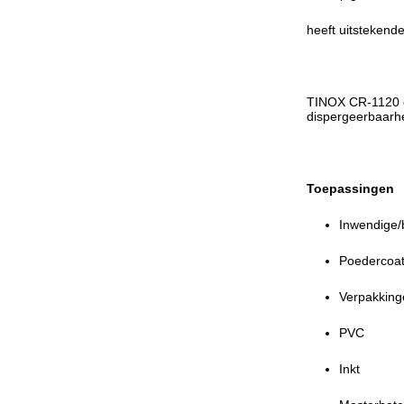
heeft uitstekend
TINOX CR-1120 ov
dispergeerbaarh
Toepassingen
Inwendige/
Poedercoati
Verpakking
PVC
Inkt