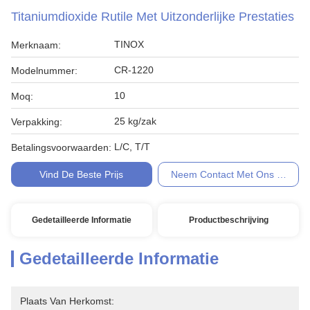
Titaniumdioxide Rutile Met Uitzonderlijke Prestaties
TINOX
Merknaam:
CR-1220
Modelnummer:
10
Moq:
25 kg/zak
Verpakking:
L/C, T/T
Betalingsvoorwaarden:
Vind De Beste Prijs
Neem Contact Met Ons Op
Gedetailleerde Informatie
Productbeschrijving
Gedetailleerde Informatie
Plaats Van Herkomst: