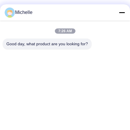
Michelle
Snel contact
7:26 AM
Adres
Good day, what product are you looking for?
1st Verdieping, No.40, No.69, de Middenstraat van
Zhengbei, Huayang-Straat, het Nieuwe District van Tianfu,
Chengdu-Stad, Sichuan, China
Telefoon
86-028-86539517
E-mail
chao.h@tinoxchem.com
Privacybeleid
|
Sitemap
| China Goed Kwaliteit