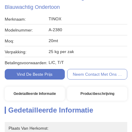
Blauwachtig Ondertoon
TINOX
Merknaam:
A-2380
Modelnummer:
20mt
Moq:
25 kg per zak
Verpakking:
L/C, T/T
Betalingsvoorwaarden:
Vind De Beste Prijs
Neem Contact Met Ons Op
Gedetailleerde Informatie
Productbeschrijving
Gedetailleerde Informatie
Plaats Van Herkomst: