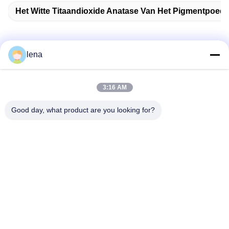
Het Witte Titaandioxide Anatase Van Het Pigmentpoede
lena
Snel contact
3:16 AM
Adres
Good day, what product are you looking for?
1st Verdieping, No.40, No.69, de Middenstraat van
Zhengbei, Huayang-Straat, het Nieuwe District van Tianfu,
Chengdu-Stad, Sichuan, China
Telefoon
86-028-86539517
E-mail
chao.h@tinoxchem.com