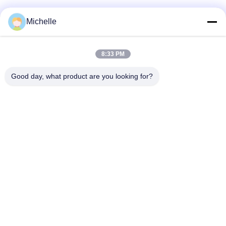
Michelle
Snel contact
8:33 PM
Adres
Good day, what product are you looking for?
1st Verdieping, No.40, No.69, de Middenstraat van
Zhengbei, Huayang-Straat, het Nieuwe District van Tianfu,
Chengdu-Stad, Sichuan, China
Telefoon
86-028-86539517
E-mail
chao.h@tinoxchem.com
Privacybeleid
|
Sitemap
| China Goed Kwaliteit