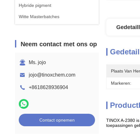
Hybride pigment
Witte Masterbatches
Gedetail
Neem contact met ons op
Gedetail
Ms. jojo
Plaats Van He
jojo@tinoxchem.com
Markeren:
+8618628936904
Product
Contact opnemen
TINOX A-2380 is 
toepassingen geb