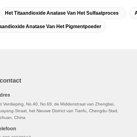
Het Titaandioxide Anatase Van Het Sulfaatproces
itaandioxide Anatase Van Het Pigmentpoeder
 contact
dres
st Verdieping, No.40, No.69, de Middenstraat van Zhengbei,
uayang-Straat, het Nieuwe District van Tianfu, Chengdu-Stad,
ichuan, China
elefoon