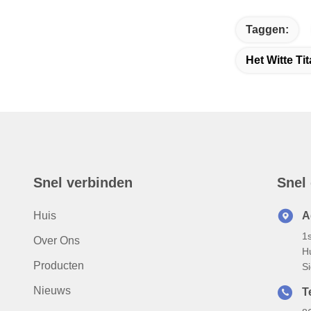
Taggen:
Het Witte T
Snel verbinden
Snel
Huis
A
1
Over Ons
H
Producten
S
Nieuws
T