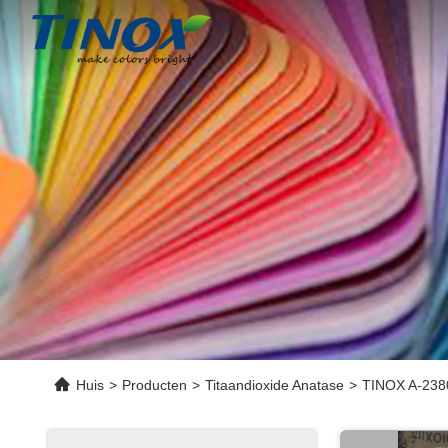
Huis
>
Producten
>
Titaandioxide Anatase
>
TINOX A-2380 