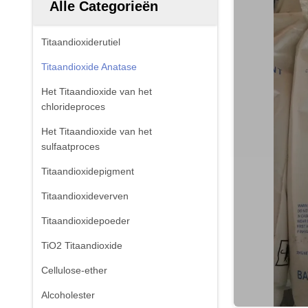
Alle Categorieën
Titaandioxiderutiel
Titaandioxide Anatase
Het Titaandioxide van het
chlorideproces
Het Titaandioxide van het
sulfaatproces
Titaandioxidepigment
Titaandioxideverven
Titaandioxidepoeder
TiO2 Titaandioxide
Cellulose-ether
Alcoholester