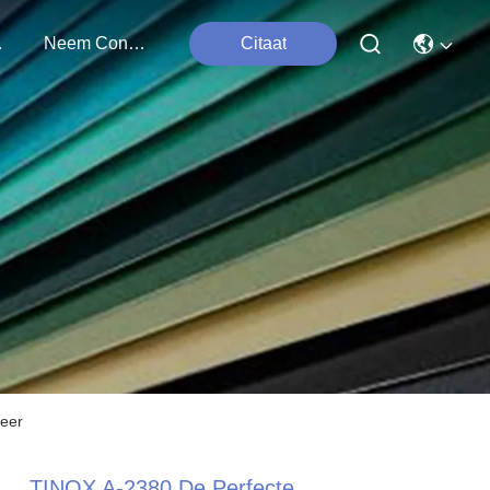
ten
Neem Contact Met Ons Op
Citaat
meer
TINOX A-2380 De Perfecte