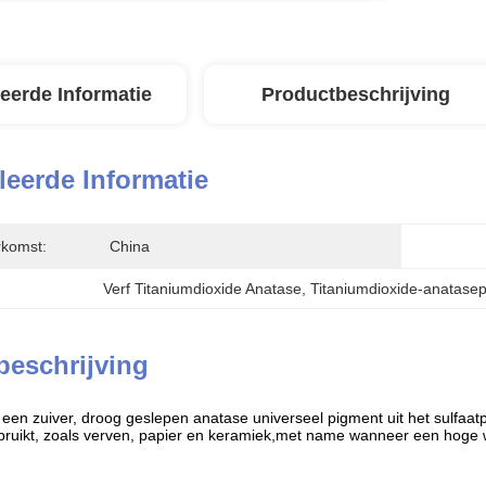
leerde Informatie
Productbeschrijving
leerde Informatie
rkomst:
China
Verf Titaniumdioxide Anatase
, 
Titaniumdioxide-anatasep
beschrijving
een zuiver, droog geslepen anatase universeel pigment uit het sulfaatp
ruikt, zoals verven, papier en keramiek,met name wanneer een hoge w