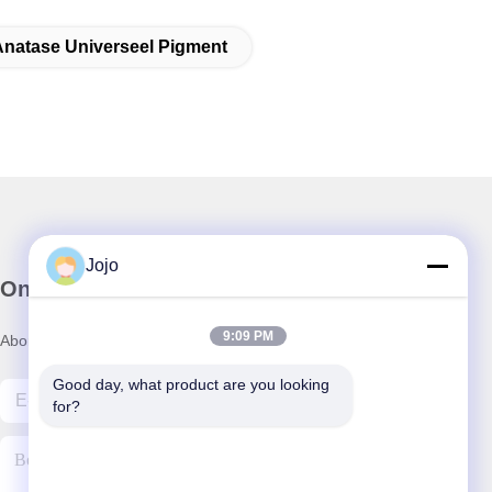
Anatase Universeel Pigment
Jojo
Onze Nieuwsbrief
9:09 PM
Abonneer u op onze nieuwsbrief voor kortingen en meer.
Good day, what product are you looking 
for?