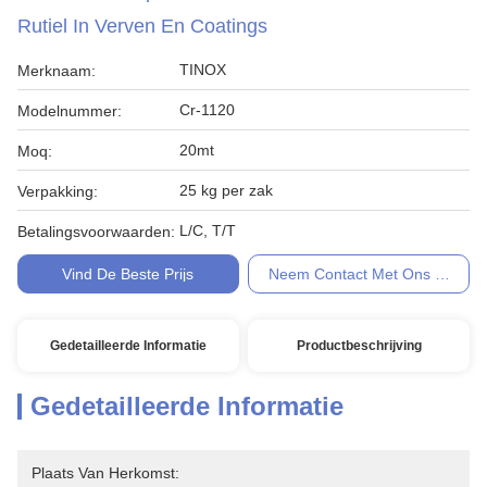
Rutiel In Verven En Coatings
TINOX
Merknaam:
Cr-1120
Modelnummer:
20mt
Moq:
25 kg per zak
Verpakking:
L/C, T/T
Betalingsvoorwaarden:
Vind De Beste Prijs
Neem Contact Met Ons Op
Gedetailleerde Informatie
Productbeschrijving
Gedetailleerde Informatie
Plaats Van Herkomst: