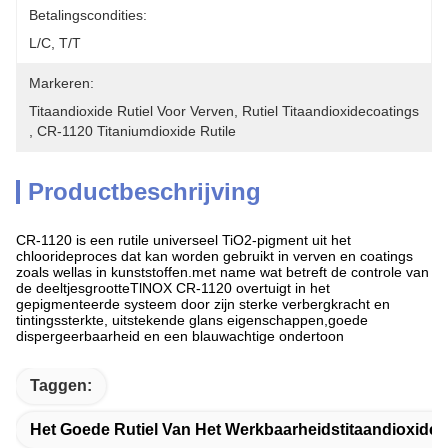
Betalingscondities:
L/C, T/T
Markeren:
Titaandioxide Rutiel Voor Verven
, 
Rutiel Titaandioxidecoatings
, 
CR-1120 Titaniumdioxide Rutile
Productbeschrijving
CR-1120 is een rutile universeel TiO2-pigment uit het
chloorideproces dat kan worden gebruikt in verven en coatings
zoals wellas in kunststoffen.met name wat betreft de controle van
de deeltjesgrootteTlNOX CR-1120 overtuigt in het
gepigmenteerde systeem door zijn sterke verbergkracht en
tintingssterkte, uitstekende glans eigenschappen,goede
dispergeerbaarheid en een blauwachtige ondertoon
Taggen:
Het Goede Rutiel Van Het Werkbaarheidstitaandioxide