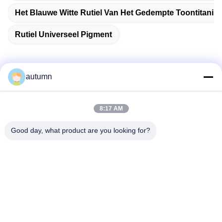
Het Blauwe Witte Rutiel Van Het Gedempte Toontitaniu
Rutiel Universeel Pigment
autumn
Snel contact
8:17 AM
Adres
Good day, what product are you looking for?
1st Verdieping, No.40, No.69, de Middenstraat van
Zhengbei, Huayang-Straat, het Nieuwe District van Tianfu,
Chengdu-Stad, Sichuan, China
Telefoon
86-028-86539517
E-mail
chao.h@tinoxchem.com