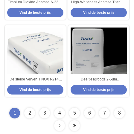
Titanium Dioxide Anatase A-2380
High-Whiteness Anatase Titanium
White Powder 25kg
Dioxide TINOX A-2380 voor
Vind de beste prijs
Vind de beste prijs
toepassingen in rubber en
keramiek
De sterke Verven TINOX r-2140
Deeltjesgrootte 2-5um
van het Opaciteittitaandioxide
Sulfaatbehandeld titaniumdioxide
Vind de beste prijs
Vind de beste prijs
Goede Verbergende Macht
met wateroplosbaar materiaal
0,3%
1
2
3
4
5
6
7
8