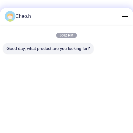
Chao.h
Snel contact
6:42 PM
Adres
Good day, what product are you looking for?
1st Verdieping, No.40, No.69, de Middenstraat van
Zhengbei, Huayang-Straat, het Nieuwe District van Tianfu,
Chengdu-Stad, Sichuan, China
Telefoon
86-028-86539517
E-mail
chao.h@tinoxchem.com