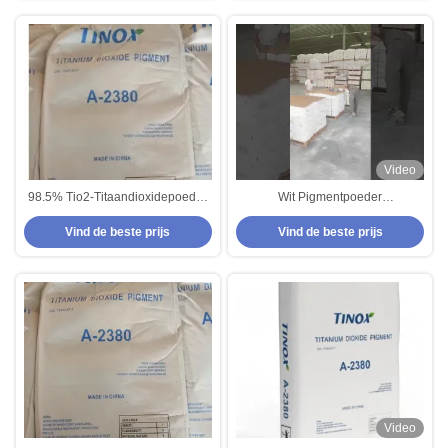
Video
98.5% Tio2-Titaandioxidepoeder
Wit Pigmentpoeder
voor Rubber de Industrieweg die
Titaniumdioxide Anatase Tinox A-
Vind de beste prijs
Vind de beste prijs
Verven merken
2380 Voor Rubber En Papier
Video