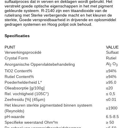
sulfaatproces dat in verven en deklagen wordt gebruikt. Het
verstrekt goede optische eigenschappen in het met pigment
gekleurde systeem. R-2140 zijn een titaandioxide van de
rutielrang met Sterke verbergende macht en het kleuren de
sterkte, Goede verspreidbaarheid in drijvende en oplosmiddel
gedragen systemen en Hoog polijst ook behoud.
Specificaties
PUNT
VALUE
Verwerkingsprocédé
Sulfaat
Crystal Form
Rutiel
Al
O
Anorganische Oppervlaktebehandeling
2
3
TiO2 Content%
≥94%
Rutiel Content%
≥94%
Poederhelderheid L*
≥95.0
Olieabsorptie [g/100g]
≤20
Rel. vochtigheid (105C°)
≤ 0,5
Zeefresidu [%] (45µm)
≤0.01
Het kleuren sterkte pigmentated binnen systeem
≥1900
(Reynolds)
pH-waarde
6.5-8.5
Specifieke weerstand Ohm*m
≥ 50