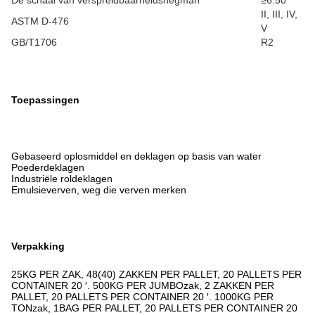
De schaal van verspreidbaarheidshegman
≥6.50
II, III, IV,
ASTM D-476
V
GB/T1706
R2
Toepassingen
Gebaseerd oplosmiddel en deklagen op basis van water
Poederdeklagen
Industriële roldeklagen
Emulsieverven, weg die verven merken
Verpakking
25KG PER ZAK, 48(40) ZAKKEN PER PALLET, 20 PALLETS PER
CONTAINER 20 ′. 500KG PER JUMBOzak, 2 ZAKKEN PER
PALLET, 20 PALLETS PER CONTAINER 20 ′. 1000KG PER
TONzak, 1BAG PER PALLET, 20 PALLETS PER CONTAINER 20