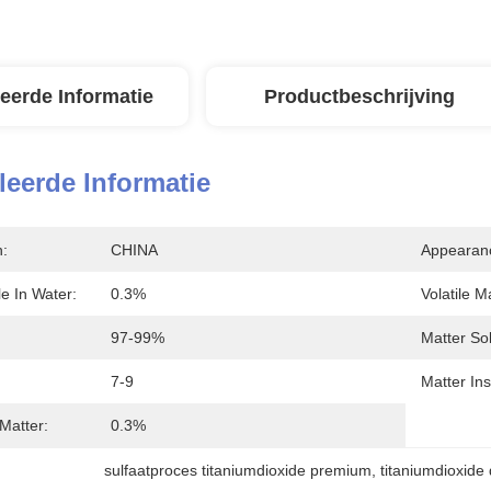
leerde Informatie
Productbeschrijving
leerde Informatie
n:
CHINA
Appearan
le In Water:
0.3%
Volatile M
97-99%
Matter Sol
7-9
Matter Ins
Matter:
0.3%
sulfaatproces titaniumdioxide premium
, 
titaniumdioxide