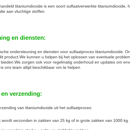
ndeld titaniumdioxide is een soort sulfaatverwerkte titaniumdioxide, he
te aan vluchtige stoffen.
ing en diensten:
ische ondersteuning en diensten voor sulfaatproces titaniumdioxide. On
dit product.We kunnen u helpen bij het oplossen van eventuele proble
 bieden.We zorgen ook voor regelmatig onderhoud en updates om ervoor
 is ons team altijd beschikbaar om te helpen.
 en verzending:
rzending van titaniumdioxide uit het sulfaatproces:
 wordt verzonden in zakken van 25 kg of in grote zakken van 1000 kg.