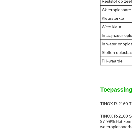
Reststof op zeef
Wateroplosbare 
Kleursterkte
Witte kleur
In azijnzuur opl
In water onoplo
Stoffen oplosbaa
PH-waarde
Toepassing
TINOX R-2160 Tit
TINOX R-2160 Sul
97-99%.Het komt 
wateroplosbaarhe