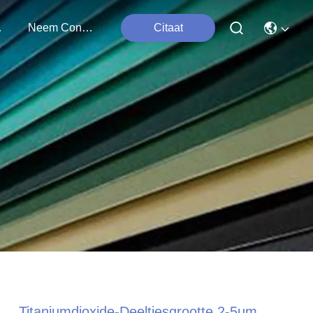
ten
Neem Contact Met Ons Op
Citaat
Titaniumdioxide-Deeltjesgrootte 2-5um