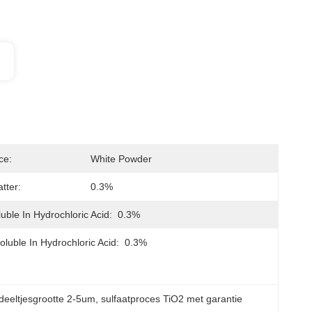
ce:
White Powder
atter:
0.3%
uble In Hydrochloric Acid:
0.3%
oluble In Hydrochloric Acid:
0.3%
 deeltjesgrootte 2-5um
, 
sulfaatproces TiO2 met garantie