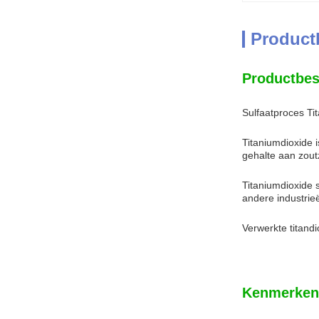
Product
Productbes
Sulfaatproces Ti
Titaniumdioxide 
gehalte aan zout
Titaniumdioxide 
andere industrie
Verwerkte titand
Kenmerken