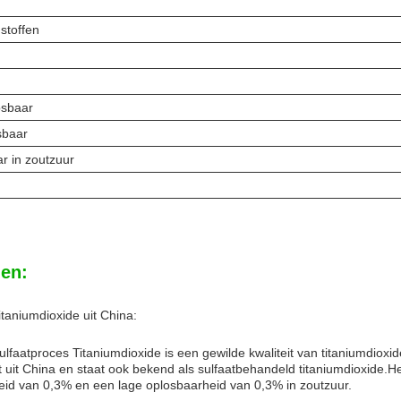
stoffen
osbaar
sbaar
r in zoutzuur
en:
aniumdioxide uit China:
faatproces Titaniumdioxide is een gewilde kwaliteit van titaniumdioxi
uit China en staat ook bekend als sulfaatbehandeld titaniumdioxide.He
id van 0,3% en een lage oplosbaarheid van 0,3% in zoutzuur.