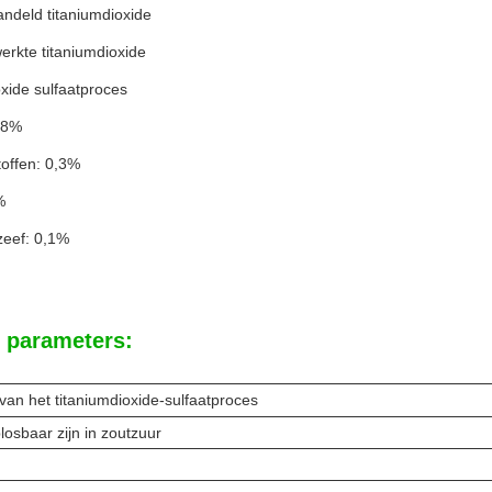
andeld titaniumdioxide
erkte titaniumdioxide
xide sulfaatproces
98%
toffen: 0,3%
%
zeef: 0,1%
 parameters:
an het titaniumdioxide-sulfaatproces
losbaar zijn in zoutzuur