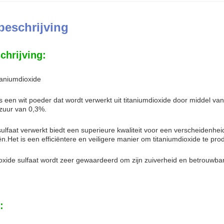
beschrijving
chrijving:
taniumdioxide
is een wit poeder dat wordt verwerkt uit titaniumdioxide door middel v
zuur van 0,3%.
sulfaat verwerkt biedt een superieure kwaliteit voor een verscheidenhe
ën.Het is een efficiëntere en veiligere manier om titaniumdioxide te 
ioxide sulfaat wordt zeer gewaardeerd om zijn zuiverheid en betrouwba
: