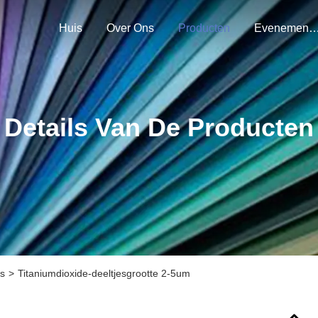
Huis
Over Ons
Producten
Evenemen
Details Van De Producten
es
>
Titaniumdioxide-deeltjesgrootte 2-5um