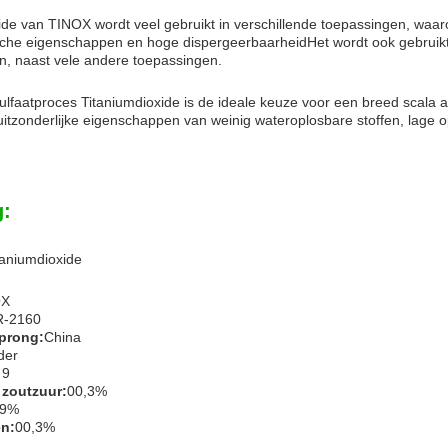
ide van TINOX wordt veel gebruikt in verschillende toepassingen, waar
sche eigenschappen en hoge dispergeerbaarheidHet wordt ook gebruikt 
, naast vele andere toepassingen.
faatproces Titaniumdioxide is de ideale keuze voor een breed scala a
uitzonderlijke eigenschappen van weinig wateroplosbare stoffen, lage o
g:
taniumdioxide
OX
R-2160
sprong:
China
der
 9
 zoutzuur:
00,3%
99%
en:
00,3%