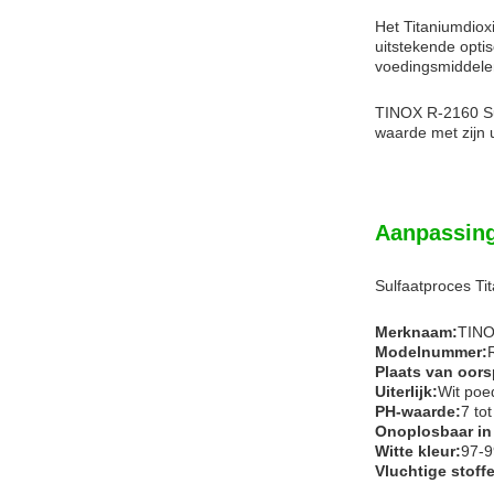
Het Titaniumdiox
uitstekende opti
voedingsmiddelen
TINOX R-2160 Sul
waarde met zijn 
Aanpassin
Sulfaatproces Ti
Merknaam:
TIN
Modelnummer:
Plaats van oor
Uiterlijk:
Wit poe
PH-waarde:
7 tot
Onoplosbaar in
Witte kleur:
97-
Vluchtige stoff