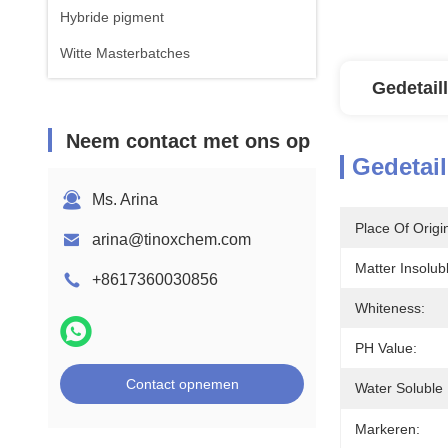
Hybride pigment
Witte Masterbatches
Gedetail
Neem contact met ons op
Gedetail
Ms. Arina
Place Of Origi
arina@tinoxchem.com
Matter Insolub
+8617360030856
Whiteness:
PH Value:
Contact opnemen
Water Soluble 
Markeren: