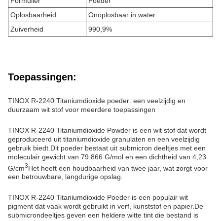
Formulier
Poeder
Oplosbaarheid
Onoplosbaar in water
Zuiverheid
990,9%
Toepassingen:
TINOX R-2240 Titaniumdioxide poeder: een veelzijdig en
duurzaam wit stof voor meerdere toepassingen
TINOX R-2240 Titaniumdioxide Powder is een wit stof dat wordt
geproduceerd uit titaniumdioxide granulaten en een veelzijdig
gebruik biedt.Dit poeder bestaat uit submicron deeltjes met een
moleculair gewicht van 79.866 G/mol en een dichtheid van 4,23
3
G/cm
Het heeft een houdbaarheid van twee jaar, wat zorgt voor
een betrouwbare, langdurige opslag.
TINOX R-2240 Titaniumdioxide Poeder is een populair wit
pigment dat vaak wordt gebruikt in verf, kunststof en papier.De
submicrondeeltjes geven een heldere witte tint die bestand is