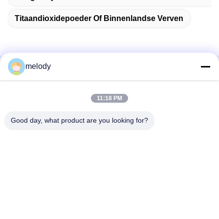
Titaandioxidepoeder Of Binnenlandse Verven
melody
Snel contact
11:18 PM
Adres
1st Verdieping, No.40, No.69, de Middenstraat van
Good day, what product are you looking for?
Zhengbei, Huayang-Straat, het Nieuwe District van Tianfu,
Chengdu-Stad, Sichuan, China
Telefoon
86-028-86539517
E-mail
chao.h@tinoxchem.com