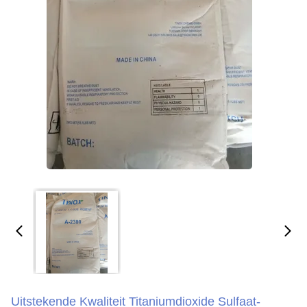
Uitstekende Kwaliteit Titaniumdioxide Sulfaat-