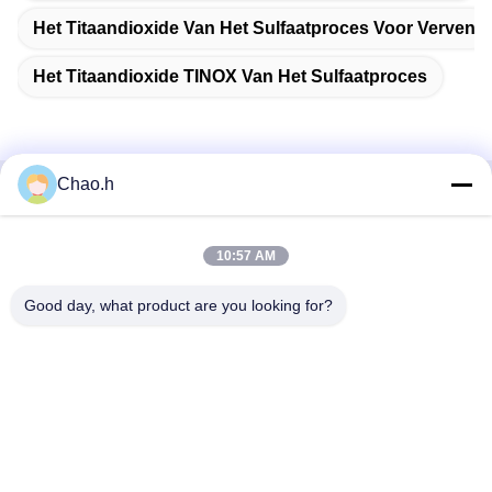
Het Titaandioxide Van Het Sulfaatproces Voor Verven
Het Titaandioxide TINOX Van Het Sulfaatproces
Chao.h
Snel contact
10:57 AM
Adres
1st Verdieping, No.40, No.69, de Middenstraat van
Good day, what product are you looking for?
Zhengbei, Huayang-Straat, het Nieuwe District van Tianfu,
Chengdu-Stad, Sichuan, China
Telefoon
86-028-86539517
E-mail
chao.h@tinoxchem.com