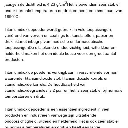
3
jaar.
en de dichtheid is 4,23 g/cm
Het is bovendien zeer stabiel
2
onder normale temperaturen en druk en heeft een smeltpunt van
1890°C.
Titaniumdioxidepoeder wordt gebruikt in vele toepassingen,
variërend van verven en coatings tot kunststoffen, papier en
drukinkt.met inbegrip van medische en farmaceutische
toepassingenDe uitstekende ondoorzichtigheid, witte kleur en
helderheid maken het een ideale keuze voor een groot aantal
producten.
Titaniumdioxide poeder is verkrijgbaar in verschillende vormen,
waaronder titaniumdioxide stof, titaniumdioxide korrels en
titaniumdioxide korrels.,De houdbaarheid van
titaniumdioxidegranules is 2 jaar en het is zeer stabiel bij normale
temperaturen en druk.
Titaniumdioxidepoeder is een essentieel ingrediënt in veel
producten en industrieën vanwege zijn uitstekende
ondoorzichtigheid, witheid en helderheid.Het is ook zeer stabiel
bij normale temperaturen en druk en heeft een lange