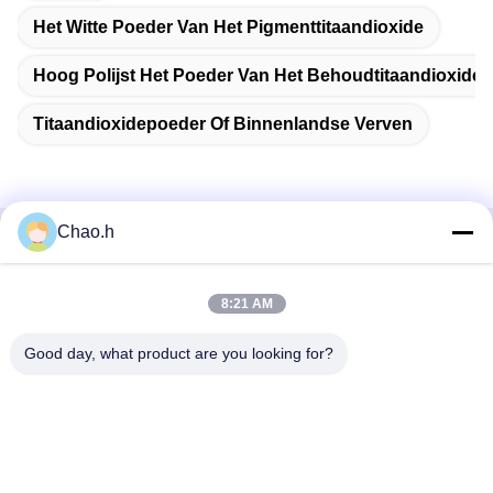
Het Witte Poeder Van Het Pigmenttitaandioxide
Hoog Polijst Het Poeder Van Het Behoudtitaandioxide
Titaandioxidepoeder Of Binnenlandse Verven
Chao.h
Snel contact
8:21 AM
Adres
1st Verdieping, No.40, No.69, de Middenstraat van
Good day, what product are you looking for?
Zhengbei, Huayang-Straat, het Nieuwe District van Tianfu,
Chengdu-Stad, Sichuan, China
Telefoon
86-028-86539517