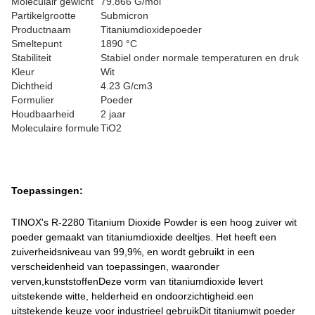
Moleculair gewicht
79.866 G/mol
Partikelgrootte
Submicron
Productnaam
Titaniumdioxidepoeder
Smeltepunt
1890 °C
Stabiliteit
Stabiel onder normale temperaturen en druk
Kleur
Wit
Dichtheid
4.23 G/cm3
Formulier
Poeder
Houdbaarheid
2 jaar
Moleculaire formule
TiO2
Toepassingen:
TINOX's R-2280 Titanium Dioxide Powder is een hoog zuiver wit
poeder gemaakt van titaniumdioxide deeltjes. Het heeft een
zuiverheidsniveau van 99,9%, en wordt gebruikt in een
verscheidenheid van toepassingen, waaronder
verven,kunststoffenDeze vorm van titaniumdioxide levert
uitstekende witte, helderheid en ondoorzichtigheid.een
uitstekende keuze voor industrieel gebruikDit titaniumwit poeder