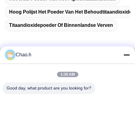
Hoog Polijst Het Poeder Van Het Behoudtitaandioxide
Titaandioxidepoeder Of Binnenlandse Verven
Chao.h
Snel contact
1:30 AM
Adres
1st Verdieping, No.40, No.69, de Middenstraat van
Good day, what product are you looking for?
Zhengbei, Huayang-Straat, het Nieuwe District van Tianfu,
Chengdu-Stad, Sichuan, China
Telefoon
86-028-86539517
E-mail