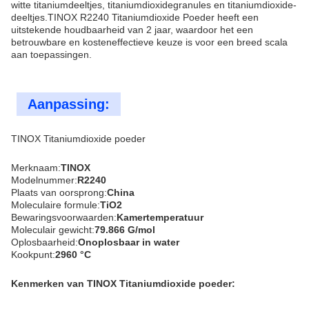
witte titaniumdeeltjes, titaniumdioxidegranules en titaniumdioxide-
deeltjes.TINOX R2240 Titaniumdioxide Poeder heeft een
uitstekende houdbaarheid van 2 jaar, waardoor het een
betrouwbare en kosteneffectieve keuze is voor een breed scala
aan toepassingen.
Aanpassing:
TINOX Titaniumdioxide poeder
Merknaam:
TINOX
Modelnummer:
R2240
Plaats van oorsprong:
China
Moleculaire formule:
TiO2
Bewaringsvoorwaarden:
Kamertemperatuur
Moleculair gewicht:
79.866 G/mol
Oplosbaarheid:
Onoplosbaar in water
Kookpunt:
2960 °C
Kenmerken van TINOX Titaniumdioxide poeder: