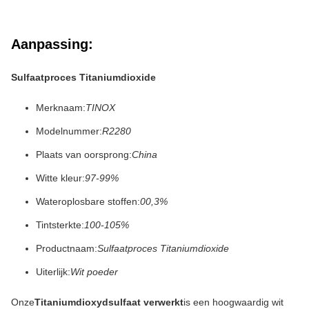
Aanpassing:
Sulfaatproces Titaniumdioxide
Merknaam:
TINOX
Modelnummer:
R2280
Plaats van oorsprong:
China
Witte kleur:
97-99%
Wateroplosbare stoffen:
00,3%
Tintsterkte:
100-105%
Productnaam:
Sulfaatproces Titaniumdioxide
Uiterlijk:
Wit poeder
Onze
Titaniumdioxydsulfaat verwerkt
is een hoogwaardig wit