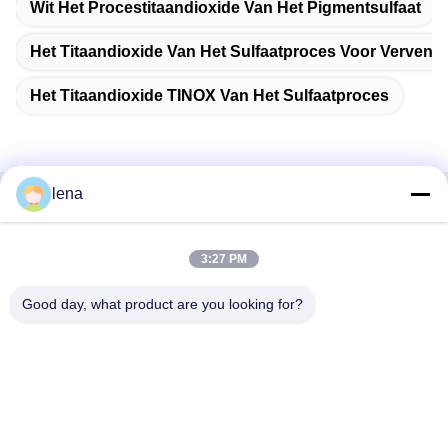
Wit Het Procestitaandioxide Van Het Pigmentsulfaat
Het Titaandioxide Van Het Sulfaatproces Voor Verven
Het Titaandioxide TINOX Van Het Sulfaatproces
lena
Snel contact
3:27 PM
Adres
1st Verdieping, No.40, No.69, de Middenstraat van
Good day, what product are you looking for?
Zhengbei, Huayang-Straat, het Nieuwe District van Tianfu,
Chengdu-Stad, Sichuan, China
Telefoon
86-028-86539517
E-mail