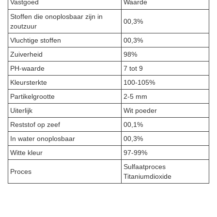
Vastgoed
Waarde
Stoffen die onoplosbaar zijn in
00,3%
zoutzuur
Vluchtige stoffen
00,3%
Zuiverheid
98%
PH-waarde
7 tot 9
Kleursterkte
100-105%
Partikelgrootte
2-5 mm
Uiterlijk
Wit poeder
Reststof op zeef
00,1%
In water onoplosbaar
00,3%
Witte kleur
97-99%
Sulfaatproces
Proces
Titaniumdioxide