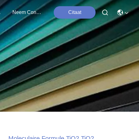
ten
Neem Contact Met Ons Op
Citaat
Moleculaire Formule TiO2 TiO2