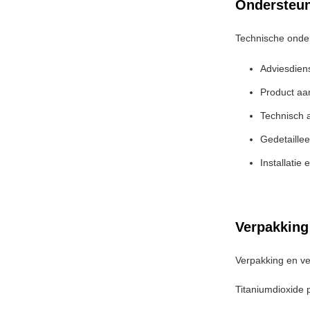
Ondersteun
Technische onder
Adviesdien
Product aa
Technisch 
Gedetaille
Installatie
Verpakking
Verpakking en ve
Titaniumdioxide 