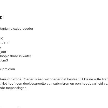
g:
taniumdioxide poeder
OX
R-2160
a
jaar
Onoplosbaar in water
G/cm3
 submicron
niumdioxide Poeder is een wit poeder dat bestaat uit kleine witte tita
.Het heeft een deeltjesgrootte van submicron en een houdbaarheid van 
ende toepassingen.