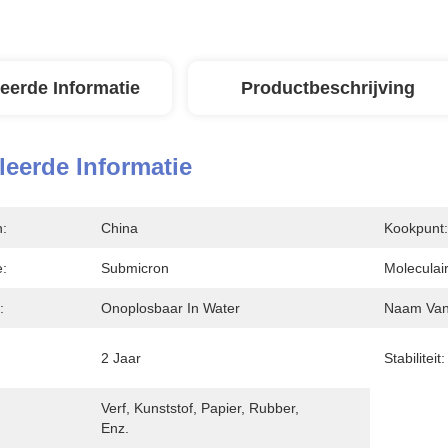
leerde Informatie
Productbeschrijving
leerde Informatie
n:
China
Kookpunt:
e:
Submicron
Moleculai
:
Onoplosbaar In Water
Naam Van 
:
2 Jaar
Stabiliteit:
Verf, Kunststof, Papier, Rubber, 
Enz.