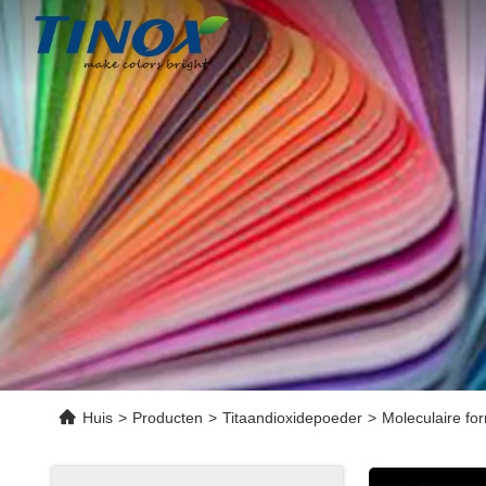
Huis
>
Producten
>
Titaandioxidepoeder
>
Moleculaire fo