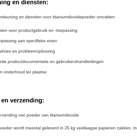
ing en diensten:
steuning en diensten voor titaniumdioxidepoeder omvatten:
sten voor productgebruik en -toepassing
npassing aan specifieke eisen
advies en probleemoplossing
erde productdocumentatie en gebruikershandleidingen
 en onderhoud ter plaatse
 en verzending:
rzending van poeder van titaniumdioxide
poeder wordt meestal geleverd in 25 kg veellaagse papieren zakken, me