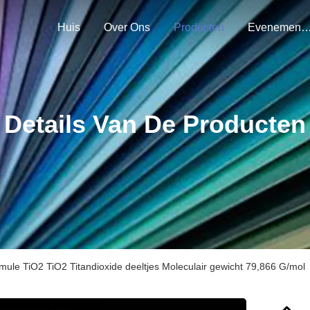
Huis
Over Ons
Producten
Evenemen
Details Van De Producten
rmule TiO2 TiO2 Titandioxide deeltjes Moleculair gewicht 79,866 G/mol