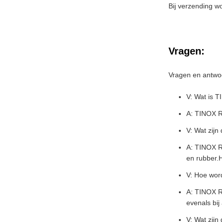
Bij verzending w
Vragen:
Vragen en antwo
V: Wat is 
A: TINOX R
V: Wat zij
A: TINOX R
en rubber.H
V: Hoe wor
A: TINOX R-
evenals bij
V: Wat zij