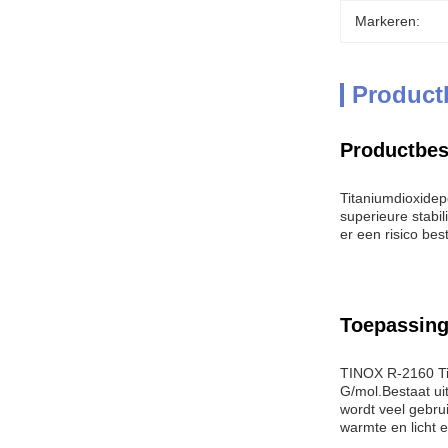
Markeren:
Product
Productbes
Titaniumdioxidep
superieure stabi
er een risico bes
Toepassing
TINOX R-2160 Tit
G/mol.Bestaat ui
wordt veel gebrui
warmte en licht 