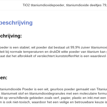
TiO2 titaniumdioxidepoeder
, 
titaniumdioxide deeltjes 79
beschrijving
chrijving:
oeder is een stabiel, wit poeder dat bestaat uit 99,9% zuiver titanium
liteit bij normale temperaturen en drukDit witte poeder van titanium k
taat dat het afbrokkelt of verslechtert.kunststoffenHet is een waardev
en:
aniumdioxide Poeder is een wit, geurloos poeder gemaakt van Titaniu
t titaniumwit stof en titaniumdioxidegranules met een moleculaire form
kt op verschillende gebieden zoals verf, papier, plastic en inkt.met e
en is ook niet-toxisch, waardoor het een veilige en betrouwbare keuze i