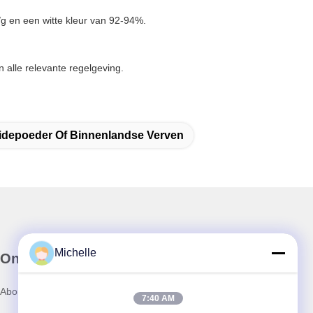
g en een witte kleur van 92-94%.
 alle relevante regelgeving.
xidepoeder Of Binnenlandse Verven
Michelle
Onze Nieuwsbrief
Abonneer u op onze nieuwsbrief voor kortingen en meer.
7:40 AM