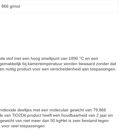
, 
866 g/mol
oxide stof.met een hoog smeltpunt van 1890 °C en een
an gemakkelijk bij kamertemperatuur worden bewaard zonder dat
ol en nuttig product voor een verscheidenheid aan toepassingen.
mdioxide deeltjes met een moleculair gewicht van 79,866
ule van TiO2Dit product heeft een houdbaarheid van 2 jaar en
en gewicht van niet meer dan 50 kgHet is zeer bestand tegen
s voor veel toepassingen.