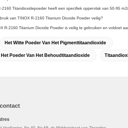
-2160 Titandioxidepoeder heeft een specifiek oppervlak van 50-95 m2/
ebruik van TINOX R-2160 Titanium Dioxide Powder veilig?
X R-2160 Titanium Dioxide Powder is veilig te gebruiken en voldoet aan
Het Witte Poeder Van Het Pigmenttitaandioxide
t Het Poeder Van Het Behoudtitaandioxide
Titaandio
 contact
dres
st Verdieping, No.40, No.69, de Middenstraat van Zhengbei,