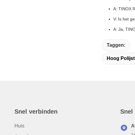
A: TINOX R
V: Is het g
A: Ja, TINO
Taggen:
Hoog Polijs
Snel verbinden
Snel
Huis
A
1