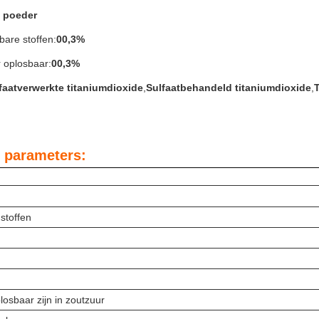
t poeder
bare stoffen:
00,3%
r oplosbaar:
00,3%
faatverwerkte titaniumdioxide
,
Sulfaatbehandeld titaniumdioxide
,
 parameters:
stoffen
losbaar zijn in zoutzuur