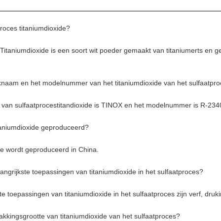
proces titaniumdioxide?
 Titaniumdioxide is een soort wit poeder gemaakt van titaniumerts en
knaam en het modelnummer van het titaniumdioxide van het sulfaatpr
van sulfaatprocestitandioxide is TINOX en het modelnummer is R-234
taniumdioxide geproduceerd?
de wordt geproduceerd in China.
langrijkste toepassingen van titaniumdioxide in het sulfaatproces?
te toepassingen van titaniumdioxide in het sulfaatproces zijn verf, druki
pakkingsgrootte van titaniumdioxide van het sulfaatproces?