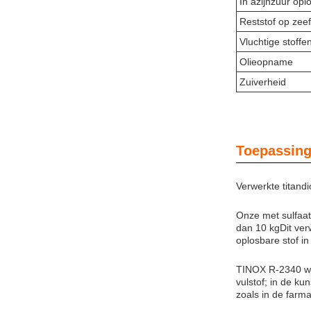
In azijnzuur opl
Reststof op zeef
Vluchtige stoffe
Olieopname
Zuiverheid
Toepassing
Verwerkte titan
Onze met sulfaat
dan 10 kgDit ver
oplosbare stof i
TINOX R-2340 word
vulstof; in de ku
zoals in de farm