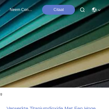
ten
Neem Contact Met Ons Op
Citaat
 g
Verwerkte Titaniumdioxide Met Een Hoge