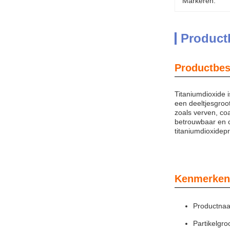
Markeren:
Product
Productbes
Titaniumdioxide i
een deeltjesgroo
zoals verven, coa
betrouwbaar en c
titaniumdioxidepr
Kenmerken
Productna
Partikelgroo