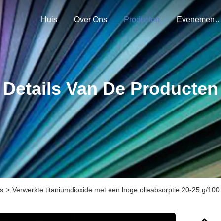
Huis
Over Ons
Producten
Evenemen
Details Van De Producten
es
>
Verwerkte titaniumdioxide met een hoge olieabsorptie 20-25 g/100