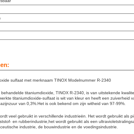
osbaar
n
en:
dioxide sulfaat met merknaam TINOX Modelnummer R-2340
 behandelde titaniumdioxide, TINOX R-2340, is van uitstekende kwalitei
werkte titaniumdioxide-sulfaat is wit van kleur en heeft een zuiverhei
n azijnzuur van 0,3%.Het is ook bekend om zijn witheid van 97-99%.
t veel gebruikt in verschillende industrieën. Het wordt gebruikt als pig
nststof- en rubberindustrie,het wordt gebruikt als een ultravioletstrali
aceutische industrie, de bouwindustrie en de voedingsindustrie.