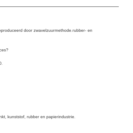
 geproduceerd door zwavelzuurmethode.rubber- en
oces?
0.
nkt, kunststof, rubber en papierindustrie.