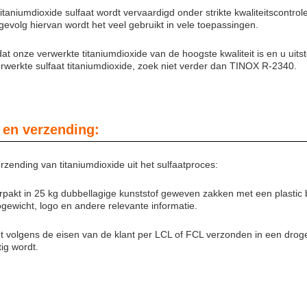
taniumdioxide sulfaat wordt vervaardigd onder strikte kwaliteitscontrol
 gevolg hiervan wordt het veel gebruikt in vele toepassingen.
t onze verwerkte titaniumdioxide van de hoogste kwaliteit is en u uits
werkte sulfaat titaniumdioxide, zoek niet verder dan TINOX R-2340.
 en verzending:
rzending van titaniumdioxide uit het sulfaatproces:
erpakt in 25 kg dubbellagige kunststof geweven zakken met een plastic
togewicht, logo en andere relevante informatie.
t volgens de eisen van de klant per LCL of FCL verzonden in een drog
ig wordt.