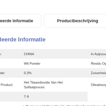
leerde Informatie
Productbeschrijving
leerde Informatie
n:
CHINA
In Azijnzu
Wit Poeder
Residu Op
tie:
0,3%
Zuiverhei
Het Titaandioxide Van Het 
Product:
Olieabsorp
Sulfaatproces
7-9