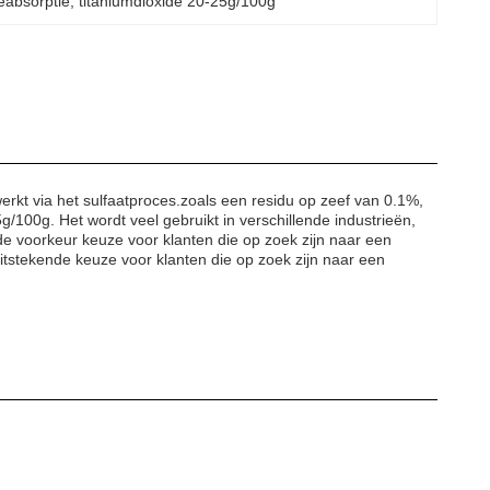
ieabsorptie
, 
titaniumdioxide 20-25g/100g
werkt via het sulfaatproces.zoals een residu op zeef van 0.1%,
100g. Het wordt veel gebruikt in verschillende industrieën,
 de voorkeur keuze voor klanten die op zoek zijn naar een
uitstekende keuze voor klanten die op zoek zijn naar een