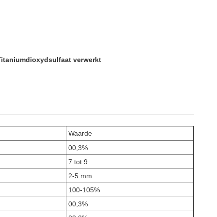
Titaniumdioxydsulfaat verwerkt
Waarde
00,3%
7 tot 9
2-5 mm
100-105%
00,3%