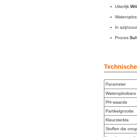
Uiterlijk:
Wi
Wateroplos
In azijnzuu
Proces:
Sul
Technische
Parameter
Wateroplosbare 
PH-waarde
Partikelgrootte
Kleursterkte
Stoffen die onop