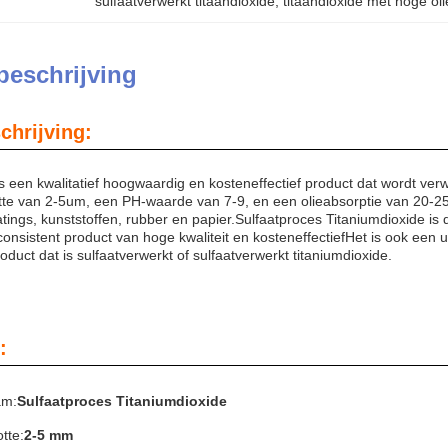
sulfaatverwerkt titaandioxide
, 
titaandioxide met hoge ol
beschrijving
chrijving:
s een kwalitatief hoogwaardig en kosteneffectief product dat wordt ver
tte van 2-5um, een PH-waarde van 7-9, en een olieabsorptie van 20-25g/
tings, kunststoffen, rubber en papier.Sulfaatproces Titaniumdioxide is
onsistent product van hoge kwaliteit en kosteneffectiefHet is ook een 
oduct dat is sulfaatverwerkt of sulfaatverwerkt titaniumdioxide.
:
am:
Sulfaatproces Titaniumdioxide
tte:
2-5 mm