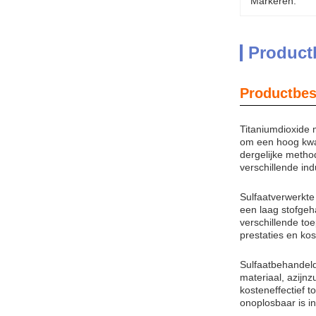
Markeren:
Product
Productbes
Titaniumdioxide 
om een hoog kwal
dergelijke method
verschillende ind
Sulfaatverwerkte 
een laag stofgeh
verschillende to
prestaties en kost
Sulfaatbehandeld
materiaal, azijn
kosteneffectief t
onoplosbaar is i