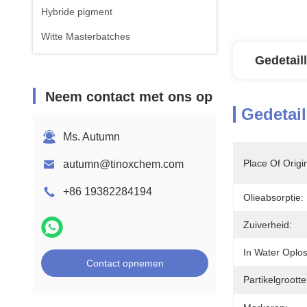
Hybride pigment
Witte Masterbatches
Gedetail
Neem contact met ons op
Gedetail
Ms. Autumn
Place Of Origi
autumn@tinoxchem.com
+86 19382284194
Olieabsorptie:
Zuiverheid:
In Water Oplo
Contact opnemen
Partikelgrootte