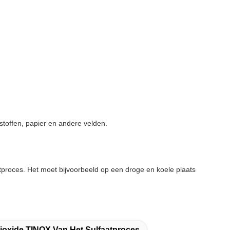
tstoffen, papier en andere velden.
aatproces. Het moet bijvoorbeeld op een droge en koele plaats
dioxide TINOX Van Het Sulfaatproces