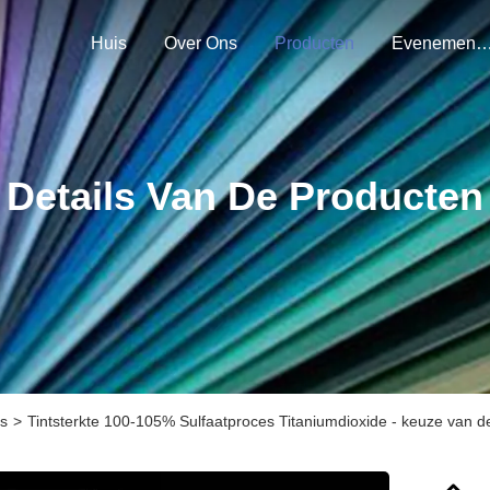
Huis
Over Ons
Producten
Evenemen
Details Van De Producten
es
>
Tintsterkte 100-105% Sulfaatproces Titaniumdioxide - keuze van d