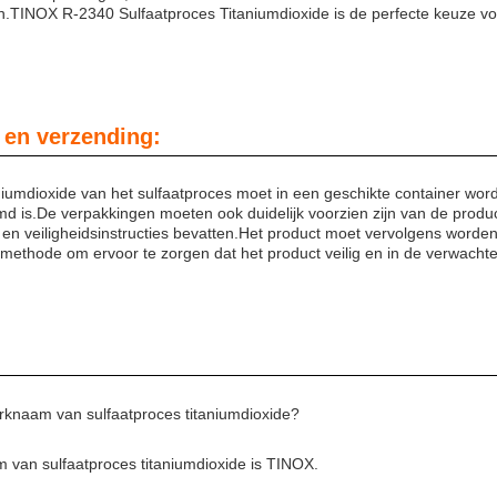
.TINOX R-2340 Sulfaatproces Titaniumdioxide is de perfecte keuze voor
 en verzending:
niumdioxide van het sulfaatproces moet in een geschikte container word
d is.De verpakkingen moeten ook duidelijk voorzien zijn van de produ
n veiligheidsinstructies bevatten.Het product moet vervolgens word
dmethode om ervoor te zorgen dat het product veilig en in de verwacht
rknaam van sulfaatproces titaniumdioxide?
van sulfaatproces titaniumdioxide is TINOX.