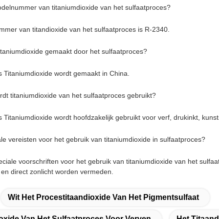
odelnummer van titaniumdioxide van het sulfaatproces?
mer van titandioxide van het sulfaatproces is R-2340.
itaniumdioxide gemaakt door het sulfaatproces?
s Titaniumdioxide wordt gemaakt in China.
dt titaniumdioxide van het sulfaatproces gebruikt?
 Titaniumdioxide wordt hoofdzakelijk gebruikt voor verf, drukinkt, kuns
ale vereisten voor het gebruik van titaniumdioxide in sulfaatproces?
peciale voorschriften voor het gebruik van titaniumdioxide van het sulf
en direct zonlicht worden vermeden.
Wit Het Procestitaandioxide Van Het Pigmentsulfaat
ioxide Van Het Sulfaatproces Voor Verven
Het Titaan