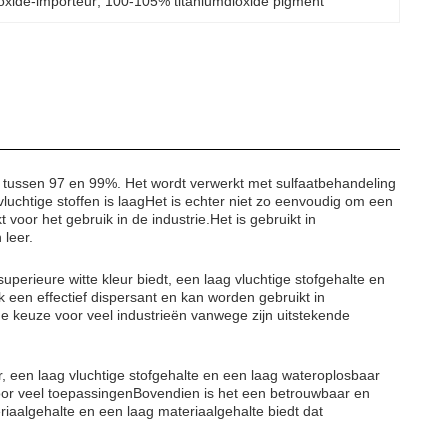
ioxide-importeur
, 
100-105% titaniumdioxide pigment
ur tussen 97 en 99%. Het wordt verwerkt met sulfaatbehandeling
uchtige stoffen is laagHet is echter niet zo eenvoudig om een
voor het gebruik in de industrie.Het is gebruikt in
 leer.
uperieure witte kleur biedt, een laag vluchtige stofgehalte en
 een effectief dispersant en kan worden gebruikt in
de keuze voor veel industrieën vanwege zijn uitstekende
, een laag vluchtige stofgehalte en een laag wateroplosbaar
oor veel toepassingenBovendien is het een betrouwbaar en
eriaalgehalte en een laag materiaalgehalte biedt dat