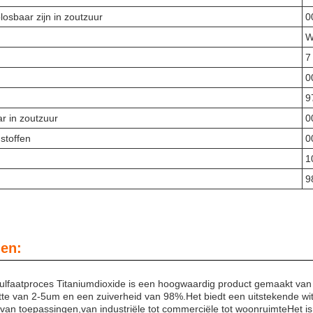
losbaar zijn in zoutzuur
0
W
7
0
9
r in zoutzuur
0
stoffen
0
1
9
en:
faatproces Titaniumdioxide is een hoogwaardig product gemaakt van m
tte van 2-5um en een zuiverheid van 98%.Het biedt een uitstekende witt
an toepassingen,van industriële tot commerciële tot woonruimteHet is id