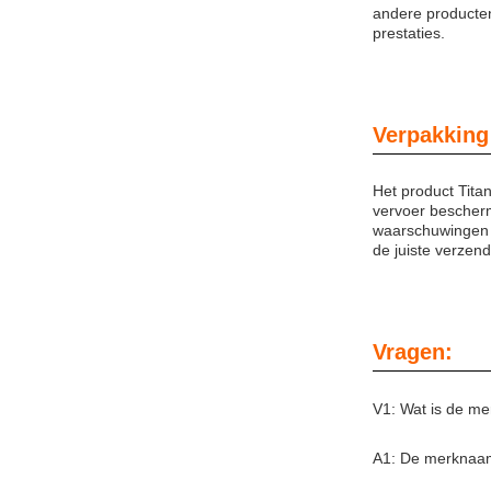
andere producten
prestaties.
Verpakking
Het product Tita
vervoer bescherm
waarschuwingen e
de juiste verzen
Vragen:
V1: Wat is de me
A1: De merknaam 