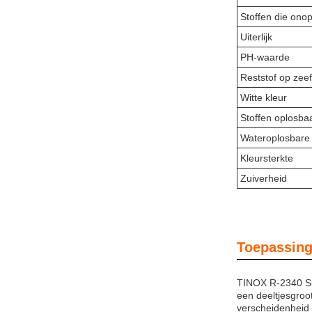
Stoffen die onop
Uiterlijk
PH-waarde
Reststof op zeef
Witte kleur
Stoffen oplosbaa
Wateroplosbare 
Kleursterkte
Zuiverheid
Toepassing
TINOX R-2340 Sul
een deeltjesgroo
verscheidenheid v