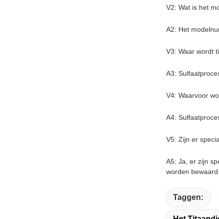
V2: Wat is het m
A2: Het modelnum
V3: Waar wordt t
A3: Sulfaatproce
V4: Waarvoor wor
A4: Sulfaatproces
V5: Zijn er speci
A5: Ja, er zijn s
worden bewaard 
Taggen:
Het Titaand