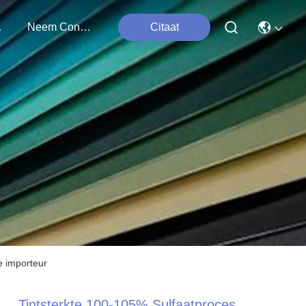
ten
Neem Contact Met Ons Op
Citaat
e importeur
Tintsterkte 100-105% Sulfaatproces