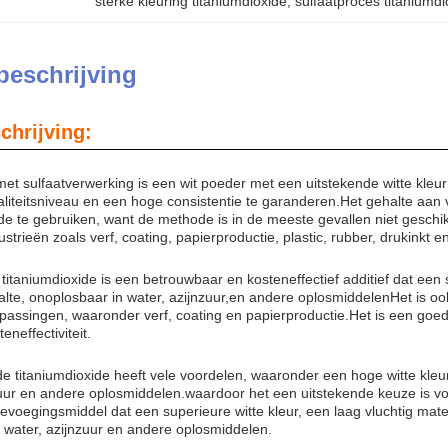
sterke kleuring titaniumdioxide
, 
sulfaatproces titaniumd
beschrijving
chrijving:
met sulfaatverwerking is een wit poeder met een uitstekende witte kle
iteitsniveau en een hoge consistentie te garanderen.Het gehalte aan vl
e te gebruiken, want de methode is in de meeste gevallen niet geschikt 
ustrieën zoals verf, coating, papierproductie, plastic, rubber, drukinkt en
titaniumdioxide is een betrouwbaar en kosteneffectief additief dat een s
alte, onoplosbaar in water, azijnzuur,en andere oplosmiddelenHet is ook
epassingen, waaronder verf, coating en papierproductie.Het is een goe
eneffectiviteit.
e titaniumdioxide heeft vele voordelen, waaronder een hoge witte kleur
zuur en andere oplosmiddelen.waardoor het een uitstekende keuze is v
oevoegingsmiddel dat een superieure witte kleur, een laag vluchtig mat
n water, azijnzuur en andere oplosmiddelen.