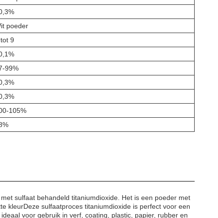
0,3%
it poeder
 tot 9
0,1%
7-99%
0,3%
0,3%
00-105%
8%
et sulfaat behandeld titaniumdioxide. Het is een poeder met
e kleurDeze sulfaatproces titaniumdioxide is perfect voor een
eaal voor gebruik in verf, coating, plastic, papier, rubber en