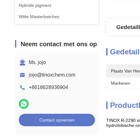
Hybride pigment
Witte Masterbatches
Gedetail
Neem contact met ons op
Gedetail
Ms. jojo
Plaats Van He
jojo@tinoxchem.com
Markeren:
+8618628936904
Product
Contact opnemen
TINOX R-2290 is 
hydrofobische o