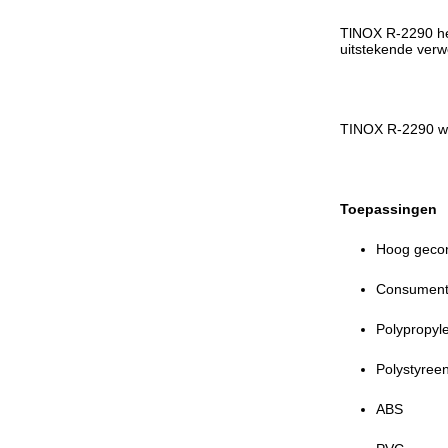
TlNOX R-2290 he
uitstekende verw
TINOX R-2290 wor
Toepassingen
Hoog gecon
Consumente
Polypropyl
Polystyree
ABS