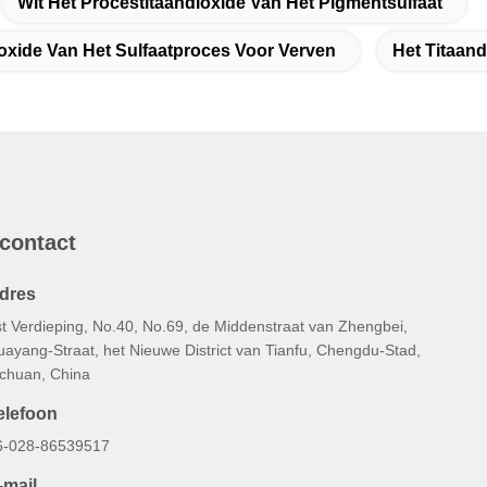
Wit Het Procestitaandioxide Van Het Pigmentsulfaat
ioxide Van Het Sulfaatproces Voor Verven
Het Titaan
 contact
dres
st Verdieping, No.40, No.69, de Middenstraat van Zhengbei,
uayang-Straat, het Nieuwe District van Tianfu, Chengdu-Stad,
ichuan, China
elefoon
6-028-86539517
-mail