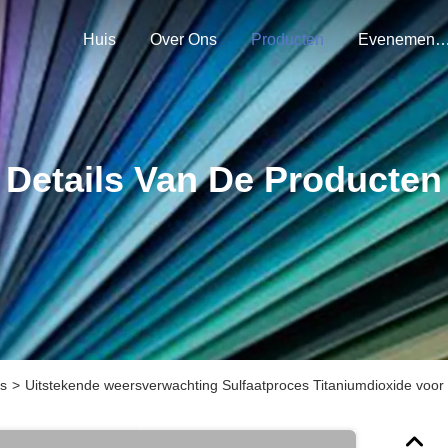
Huis
Over Ons
Producten
Evenemen
Details Van De Producten
es
>
Uitstekende weersverwachting Sulfaatproces Titaniumdioxide voo