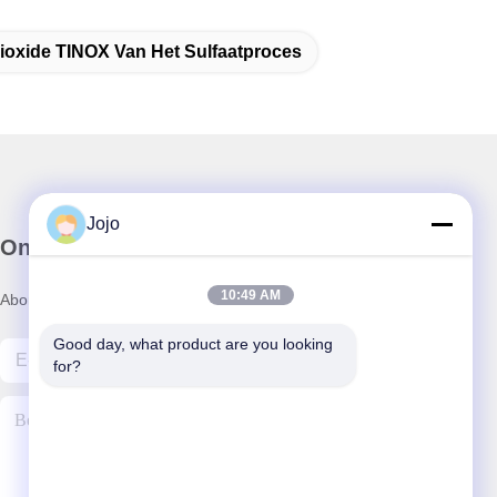
dioxide TINOX Van Het Sulfaatproces
Jojo
Onze Nieuwsbrief
10:49 AM
Abonneer u op onze nieuwsbrief voor kortingen en meer.
Good day, what product are you looking 
for?