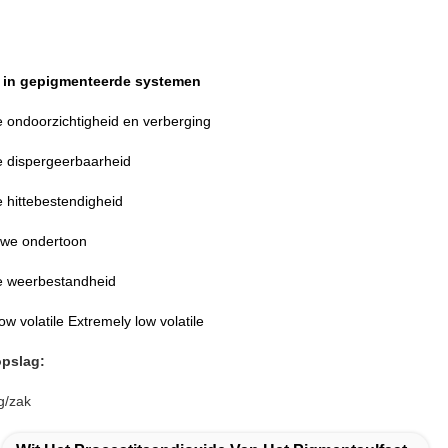
 in gepigmenteerde systemen
e ondoorzichtigheid en verberging
e dispergeerbaarheid
 hittebestendigheid
uwe ondertoon
e weerbestandheid
ow volatile Extremely low volatile
opslag:
g/zak