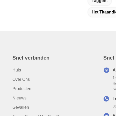
Taggen:
Het Titaand
Snel verbinden
Snel
Huis
A
1
Over Ons
H
Producten
S
Nieuws
T
8
Gevallen
E