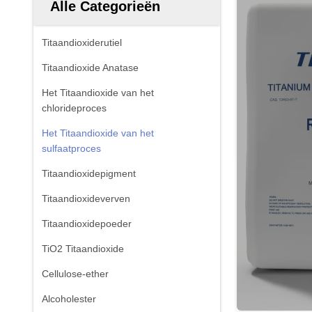
Alle Categorieën
Titaandioxiderutiel
Titaandioxide Anatase
Het Titaandioxide van het
chlorideproces
Het Titaandioxide van het
sulfaatproces
Titaandioxidepigment
Titaandioxideverven
Titaandioxidepoeder
TiO2 Titaandioxide
Cellulose-ether
Alcoholester