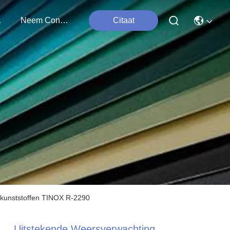
ten
Neem Contact Met Ons Op
Citaat
r kunststoffen TINOX R-2290
Uitstekende Weersverwachting