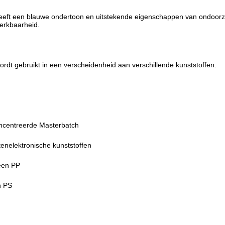
eft een blauwe ondertoon en uitstekende eigenschappen van ondoorzi
erkbaarheid.
dt gebruikt in een verscheidenheid aan verschillende kunststoffen.
centreerde Masterbatch
nelektronische kunststoffen
een PP
n PS